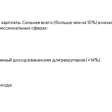
т зарплаты. Сильнее всего (больше чем на 10%) в нач
фессиональных сферах:
емый доход в вакансиях для рекрутеров (+14%).
охода: