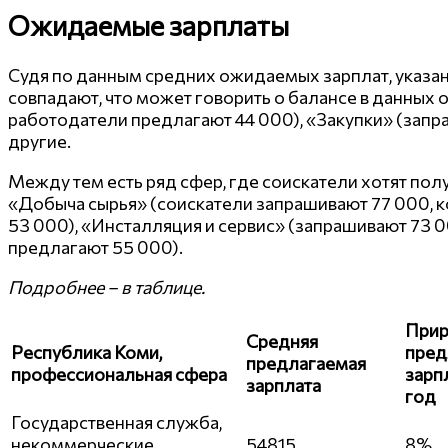
Ожидаемые зарплаты
Судя по данным средних ожидаемых зарплат, указа
совпадают, что может говорить о балансе в данных о
работодатели предлагают 44 000), «Закупки» (запра
другие.
Между тем есть ряд сфер, где соискатели хотят пол
«Добыча сырья» (соискатели запрашивают 77 000, 
53 000), «Инсталляция и сервис» (запрашивают 73
предлагают 55 000).
Подробнее – в таблице.
Прир
Средняя
Республика Коми,
пред
предлагаемая
профессиональная сфера
зарп
зарплата
год
Государственная служба,
некоммерческие
54815
8%