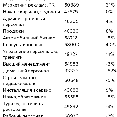
Маркетинг, реклама, PR
50889
31%
Начало карьеры, студенты
42575
0%
Административный
46305
4%
персонал
Продажи
46336
8%
Автомобильный бизнес
58712
-5%
Консультирование
58000
40%
Управление персоналом,
49727
14%
тренинги
Высший менеджмент
54983
-3%
Домашний персонал
33333
-52
Строительство,
60648
-5%
недвижимость
Инсталляция и сервис
43683
5%
Наука, образование
55585
-8%
Туризм, гостиницы,
45892
-4%
рестораны
Рабочий персонал
58976
-7%