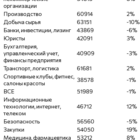
организации
Производство
60914
2%
Добыча сырья
63151
-10%
Банки, инвестиции, лизинг
43869
-6%
Юристы
42091
3%
Бухгалтерия,
управленческий учет,
40909
-3%
финансы предприятия
Транспорт, логистика
61681
2%
Спортивные клубы, фитнес,
38578
-1%
салоны красоты
ВСЕ
51989
-1%
Информационные
технологии, интернет,
46712
12%
телеком
Безопасность
56560
-5%
Закупки
54050
19%
Медицина, фармацевтика
53212
8%