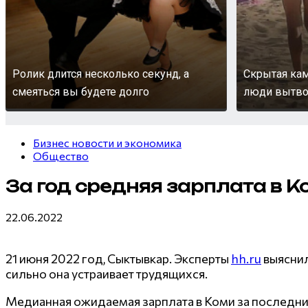
Ролик длится несколько секунд, а
Скрытая кам
смеяться вы будете долго
люди вытворя
Бизнес новости и экономика
Общество
За год средняя зарплата в 
22.06.2022
21 июня 2022 год, Сыктывкар. Эксперты
hh.ru
выяснил
сильно она устраивает трудящихся.
Медианная ожидаемая зарплата в Коми за последний 