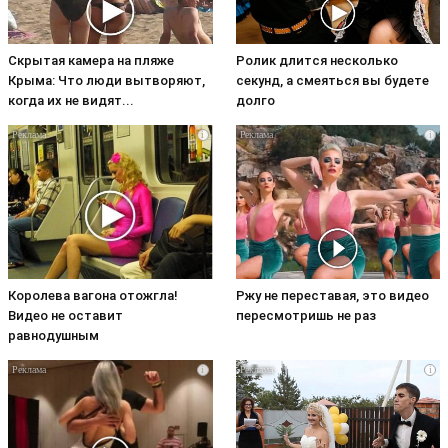
Скрытая камера на пляже
Ролик длится несколько
Крыма: Что люди вытворяют,
секунд, а смеяться вы будете
когда их не видят...
долго
i
i
Королева вагона отожгла!
Ржу не переставая, это видео
Видео не оставит
пересмотришь не раз
равнодушным
i
i