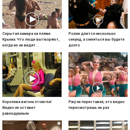
Скрытая камера на пляже
Ролик длится несколько
Крыма: Что люди вытворяют,
секунд, а смеяться вы будете
когда их не видят...
долго
i
i
Королева вагона отожгла!
Ржу не переставая, это видео
Видео не оставит
пересмотришь не раз
равнодушным
i
i