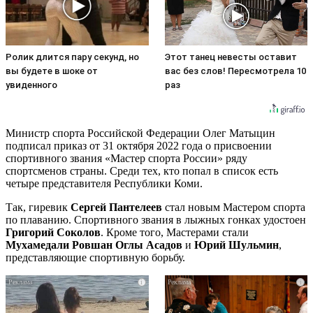
Ролик длится пару секунд, но
Этот танец невесты оставит
вы будете в шоке от
вас без слов! Пересмотрела 10
увиденного
раз
Министр спорта Российской Федерации Олег Матыцин
подписал приказ от 31 октября 2022 года о присвоении
спортивного звания «Мастер спорта России» ряду
спортсменов страны. Среди тех, кто попал в список есть
четыре представителя Республики Коми.
Так, гиревик
Сергей Пантелеев
стал новым Мастером спорта
по плаванию. Спортивного звания в лыжных гонках удостоен
Григорий Соколов
. Кроме того, Мастерами стали
Мухамедали Ровшан Оглы Асадов
и
Юрий Шульмин
,
представляющие спортивную борьбу.
i
i