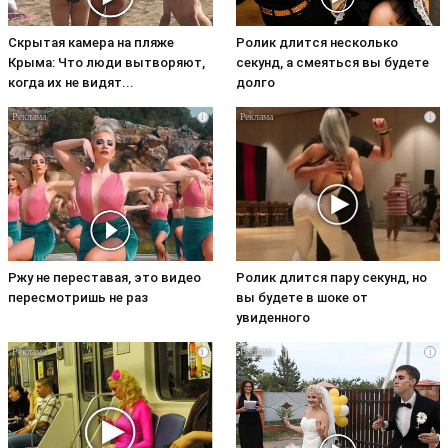
Скрытая камера на пляже
Ролик длится несколько
Крыма: Что люди вытворяют,
секунд, а смеяться вы будете
когда их не видят...
долго
i
i
Ржу не переставая, это видео
Ролик длится пару секунд, но
пересмотришь не раз
вы будете в шоке от
увиденного
i
i