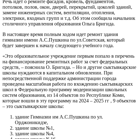
Речь идет о ремонте фасадов, кровель, фундаментов,
потолков, полов, окон, дверей, перекрытий, цоколей зданий,
замене инженерных систем, вентиляции, отопления,
электрики, входных групп и т.д. Об этом сообщила начальник
столичного управления образования Ольга Бригида.
В настоящее время полным ходом идет ремонт здания
гимназии имени А.С.Пушкина по ул.Советская, который
будет завершен к началу следующего учебного года.
«Это образовательное учреждение первым попало в перечень
на финансирование ремонтных работ за счет федеральных
средств, – пояснила О. Бригида. – Но и другие сыктывкарские
школы нуждаются в капитальном обновлении. При
непосредственной поддержке администрации города
проведена масштабная работа по вхождению сыктывкарских
школ в Федеральную программу модернизации школьных
систем образования, из 14 объектов по Республике Коми,
которые вошли в эту программу на 2024 – 2025 гг , 9 объектов
– это сыктывкарские школы:
здание Гимназии им А.С.Пушкина по ул.
Орджоникидзе,
здание школы №1,
здание школы №4,