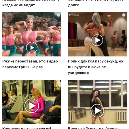
когда их не видят...
долго
i
i
Ржу не переставая, это видео
Ролик длится пару секунд, но
пересмотришь не раз
вы будете в шоке от
увиденного
i
i
Королева вагона отожгла!
Ролик из Омска: вы будете