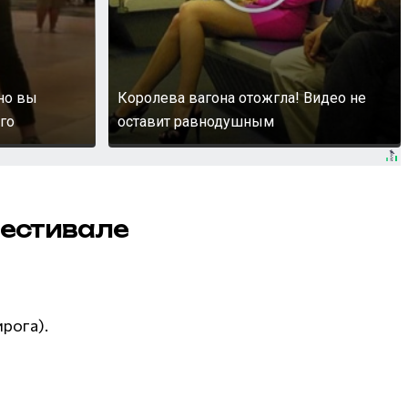
 но вы
Королева вагона отожгла! Видео не
го
оставит равнодушным
фестивале
рога).