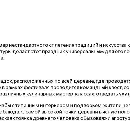
ер нестандартного сплетения традиций и искусства 
уры делает этот праздник универсальным для его гос
в.
адок, расположенных по всей деревне, где проводят
е в рамках фестиваля проводится командный квест, с
различных кулинарных мастер-классах, отведать уху н
избы с типичным интерьером и подворьем, жители не
 блюда. С самой высокой точки деревни в ясную пого
ская стоянка древнего человека «Бызовая» и агроту