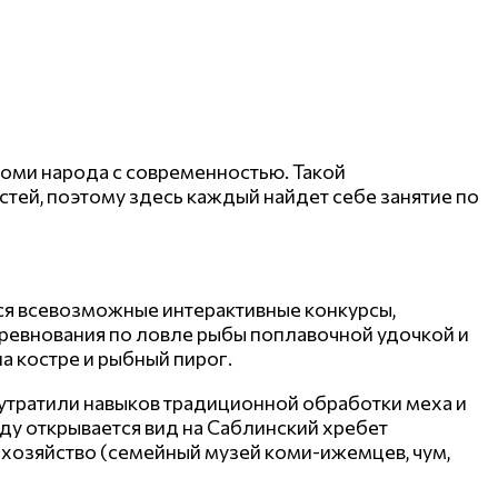
коми народа с современностью. Такой
тей, поэтому здесь каждый найдет себе занятие по
ся всевозможные интерактивные конкурсы,
оревнования по ловле рыбы поплавочной удочкой и
а костре и рыбный пирог.
 утратили навыков традиционной обработки меха и
ду открывается вид на Саблинский хребет
рхозяйство (семейный музей коми-ижемцев, чум,