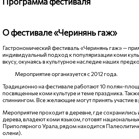
Программа фестиваля
О фестивале «Черинянь гаж»
Гастрономический фестиваль «Черинянь гаж» — прим
индивидуальный подход к популяризации коми культ
вкусу, окунаясь в культурное наследие наших предко
Мероприятие организуется с 2012 года.
Традиционно на фестивале работают 10 полян-площ
посвященные коми культуре и теме праздника. Такж
спиннингом. Все желающие могут принять участие в 
Мероприятие проходит в деревне, где сохранились 
дерева, владеют коми языком, готовят национальные
Приполярного Урала, рядом находится Палеолитиче
олени).