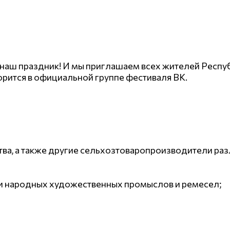
я наш праздник! И мы приглашаем всех жителей Респ
рится в официальной группе фестиваля ВК.
ва, а также другие сельхозтоваропроизводители ра
 и народных художественных промыслов и ремесел;