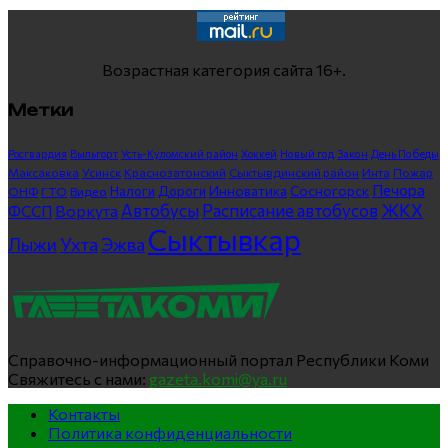
Возрастная категория сайта 16+.
Метки
Росгвардия
Выльгорт
Усть-Куломский район
Хоккей
Новый год
Закон
День Победы
Максаковка
Усинск
Краснозатонский
Сыктывдинский район
Инта
Пожар
Печора
Инноватика
Сосногорск
ГТО
Видео
Налоги
Дороги
ОНФ
ЖКХ
Автобусы
Расписание автобусов
ФССП
Воркута
Сыктывкар
Лыжи
Ухта
Эжва
Справочно-информационный портал Республики Коми
Свяжитесь с нами:
gazeta.komi@ya.ru
Контакты
Политика конфиденциальности