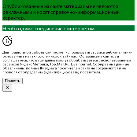
Опубликованные на сайте материалы не являются
рекламными и носят справочно-информационный
характер.
Необходимо соединение с интернетом.
Для правильной работы сайт может использовать сервисы веб-аналитики,
основанные на технологии «cookie» (куки). Оставаясь на сайте, вы
соглашаетесь, что ваши данные могут обрабатываться с использованием
сервисов Яндекс Метрика, Top.Mail.Ru, LiveInternet. Собираемые данные
обезличены, полные IP-адреса посетителей сайта не сохраняются и не
позволяют определить (идентифицировать) посетителя.
Принять