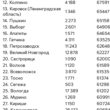
12. Колпино
4 188
67591
13. Кировск (Ленинградская
1 346
65447
область)
14. Пушкин
2 273
65158
15. Выборг
2 601
6490
16. Апатиты
1 571
64654
17. Гатчина
4 311
63525
18. Петрозаводск
11 243
62648
19. Великий Новгород
12 878
62227
20. Сестрорецк
1 090
6200
21. Волхов
1 120
61589
22. Всеволожск
3 870
61535
23. Тосно
1 771
61374
24. Сегежа
503
61298
25. Вологда
17 389
61202
26. Мурино
1 269
60991
27. Кириши
1 150
60724
28. Калининград
26 173
6068