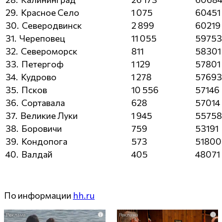
29. Красное Село
1 075
60451
30. Северодвинск
2 899
60219
31. Череповец
11 055
59753
32. Североморск
811
58301
33. Петергоф
1 129
57801
34. Кудрово
1 278
57693
35. Псков
10 556
57146
36. Сортавала
628
57014
37. Великие Луки
1 945
55758
38. Боровичи
759
53191
39. Кондопога
573
51800
40. Валдай
405
48071
По информации
hh.ru
i
i