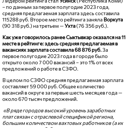
Лидером рейтинга стал
Усинск
(Республика Коми)
– по данным за первое полугодие 2023 года,
средняя предлагаемая зарплата здесь составила
115288 руб. Второе место рейтинга заняла
Воркута
(90 318 руб.) на третьем —
Ухта
(76 356 руб.).
Как уже говорилось ранее Сыктывкар оказался на 11
месте в рейтинге: здесь средняя предлагаемая в
вакансиях зарплата составила 68 876 руб.
За
первое полугодие 2023 года в городе было
открыто около 7 000 вакансий – это 1% от всех
предложений о работе в СЗФО.
В целом по СЗФО средняя предлагаемая зарплата
составляет 59 000 руб. Общее количество
вакансий в округе за первые шесть месяцев года —
около 670 тысяч предложений.
«В ряде городов высокий уровень заработных
плат связан с отраслевой спецификой региона,
большим количеством вахтовых работников (а их