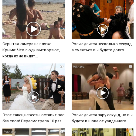
Скрытая камера на пляже
Ролик длится несколько секунд,
Крыма: Что люди вытворяют,
а смеяться вы будете долго
когда их не видят...
i
i
Этот танец невесты оставит вас
Ролик длится пару секунд, но вы
без слов! Пересмотрела 10 раз
будете в шоке от увиденного
i
i