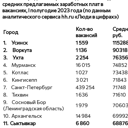
средних предлагаемых заработных плат в
вакансиях,
I
полугодие 2023 года (по данным
аналитического сервиса
hh
.
ru
«Люди в цифрах»)
Кол-во
Средн
Город
вакансий
руб.
1.
Усинск
1 559
11528
2.
Воркута
1 136
90318
3.
Ухта
2 254
76356
4. Мурманск
16 015
74852
5. Котлас
1 027
73438
6. Кингисепп
3 021
71843
7. Санкт-Петербург
439 254
71748
8. Тихвин
1 636
71610
9. Сосновый Бор
1 979
7060
(Ленинградская область)
10. Архангельск
14 984
69992
11.
Сыктывкар
6 860
68876