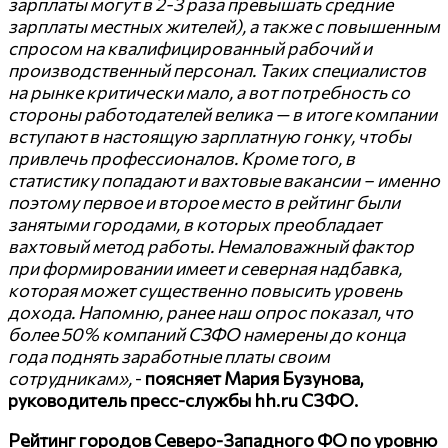
зарплаты могут в 2-3 раза превышать средние
зарплаты местных жителей), а также с повышенным
спросом на квалифицированный рабочий и
производственный персонал. Таких специалистов
на рынке критически мало, а вот потребность со
стороны работодателей велика — в итоге компании
вступают в настоящую зарплатную гонку, чтобы
привлечь профессионалов. Кроме того, в
статистику попадают и вахтовые вакансии – именно
поэтому первое и второе место в рейтинг были
занятыми городами, в которых преобладает
вахтовый метод работы. Немаловажный фактор
при формировании имеет и северная надбавка,
которая может существенно повысить уровень
дохода. Напомню, ранее наш опрос показал, что
более 50% компаний СЗФО намерены до конца
года поднять заработные платы своим
сотрудникам»,
-
поясняет Мария Бузунова,
руководитель пресс-службы
hh
.
ru
СЗФО.
Рейтинг городов Северо-Западного ФО по уровню