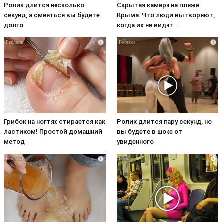
Ролик длится несколько
Скрытая камера на пляже
секунд, а смеяться вы будете
Крыма: Что люди вытворяют,
долго
когда их не видят...
i
i
Грибок на ногтях стирается как
Ролик длится пару секунд, но
ластиком! Простой домашний
вы будете в шоке от
метод
увиденного
i
i