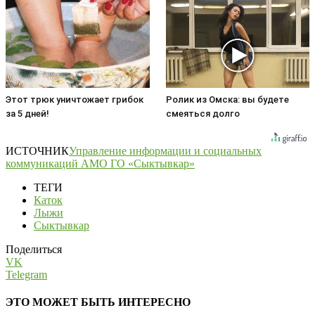
Этот трюк уничтожает грибок
Ролик из Омска: вы будете
за 5 дней!
смеяться долго
ИСТОЧНИК
Управление информации и социальных
коммуникаций АМО ГО «Сыктывкар»
ТЕГИ
Каток
Лыжи
Сыктывкар
Поделиться
VK
Telegram
ЭТО МОЖЕТ БЫТЬ ИНТЕРЕСНО