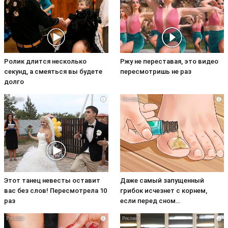
Ролик длится несколько
Ржу не переставая, это видео
секунд, а смеяться вы будете
пересмотришь не раз
долго
i
i
Этот танец невесты оставит
Даже самый запущенный
вас без слов! Пересмотрела 10
грибок исчезнет с корнем,
раз
если перед сном…
i
i