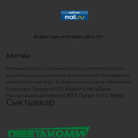
Возрастная категория сайта 16+.
Метки
Новый год
Закон
Росгвардия
Выльгорт
Усть-Куломский район
Хоккей
Усинск
Краснозатонский
Сыктывдинский
День Победы
Максаковка
Инноватика
Налоги
Дороги
район
Инта
Пожар
ОНФ
ГТО
Видео
Автобусы
Воркута
Печора
ФССП
Сосногорск
ЖКХ
Лыжи
Ухта
Эжва
Расписание автобусов
Сыктывкар