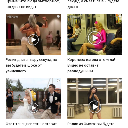
Крыма: Что люди вытворяют,
секунд, а смеяться вы будете
когда их не видят...
долго
i
i
Ролик длится пару секунд, но
Королева вагона отожгла!
вы будете в шоке от
Видео не оставит
увиденного
равнодушным
i
i
Этот танец невесты оставит
Ролик из Омска: вы будете