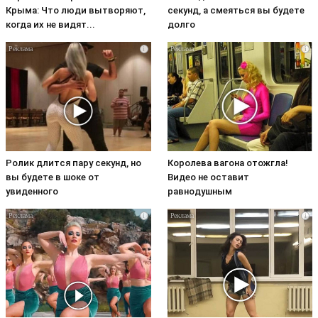
Крыма: Что люди вытворяют,
секунд, а смеяться вы будете
когда их не видят...
долго
i
i
Ролик длится пару секунд, но
Королева вагона отожгла!
вы будете в шоке от
Видео не оставит
увиденного
равнодушным
i
i