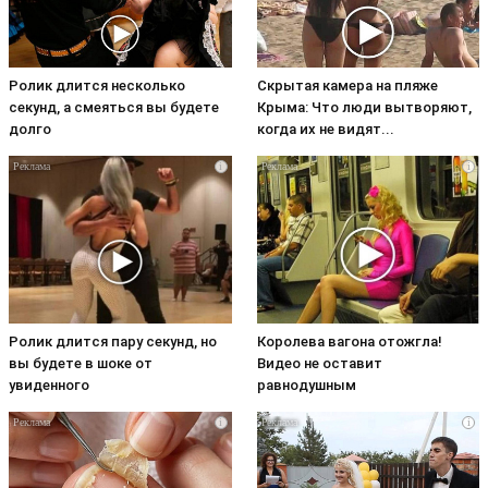
Ролик длится несколько
Скрытая камера на пляже
секунд, а смеяться вы будете
Крыма: Что люди вытворяют,
долго
когда их не видят...
i
i
Ролик длится пару секунд, но
Королева вагона отожгла!
вы будете в шоке от
Видео не оставит
увиденного
равнодушным
i
i