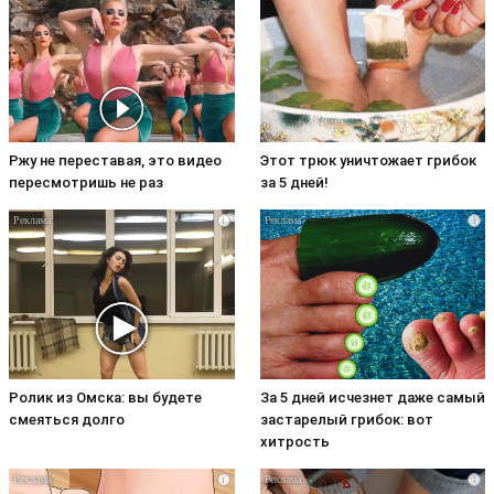
Ржу не переставая, это видео
Этот трюк уничтожает грибок
пересмотришь не раз
за 5 дней!
i
i
Ролик из Омска: вы будете
За 5 дней исчезнет даже самый
смеяться долго
застарелый грибок: вот
хитрость
i
i