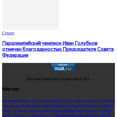
Спорт
Паралимпийский чемпион Иван Голубков
отмечен благодарностью Председателя Совета
Федерации
Возрастная категория сайта 16+.
Метки
Росгвардия
Выльгорт
Усть-Куломский район
Хоккей
Новый год
Закон
День Победы
Максаковка
Усинск
Краснозатонский
Сыктывдинский район
Инта
Пожар
Печора
Инноватика
Сосногорск
ГТО
Видео
Налоги
Дороги
ОНФ
ЖКХ
Автобусы
Расписание автобусов
ФССП
Воркута