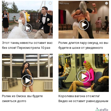
i
i
Этот танец невесты оставит вас
Ролик длится пару секунд, но вы
без слов! Пересмотрела 10 раз
будете в шоке от увиденного
i
i
Ролик из Омска: вы будете
Королева вагона отожгла!
смеяться долго
Видео не оставит равнодушным