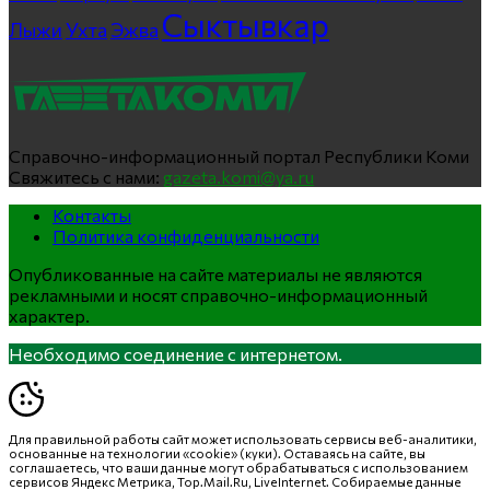
Сыктывкар
Лыжи
Ухта
Эжва
Справочно-информационный портал Республики Коми
Свяжитесь с нами:
gazeta.komi@ya.ru
Контакты
Политика конфиденциальности
Опубликованные на сайте материалы не являются
рекламными и носят справочно-информационный
характер.
Необходимо соединение с интернетом.
Для правильной работы сайт может использовать сервисы веб-аналитики,
основанные на технологии «cookie» (куки). Оставаясь на сайте, вы
соглашаетесь, что ваши данные могут обрабатываться с использованием
сервисов Яндекс Метрика, Top.Mail.Ru, LiveInternet. Собираемые данные