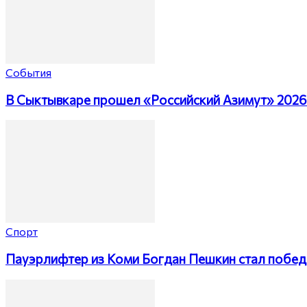
События
В Сыктывкаре прошел «Российский Азимут» 2026
Спорт
Пауэрлифтер из Коми Богдан Пешкин стал побед