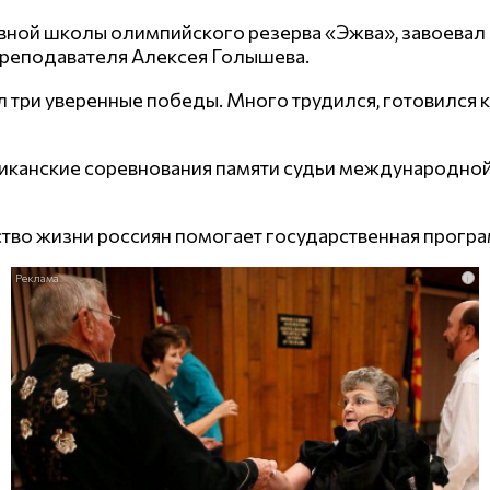
ной школы олимпийского резерва «Эжва», завоевал з
преподавателя Алексея Голышева.
 три уверенные победы. Много трудился, готовился 
канские соревнования памяти судьи международной 
тво жизни россиян помогает государственная прогр
i