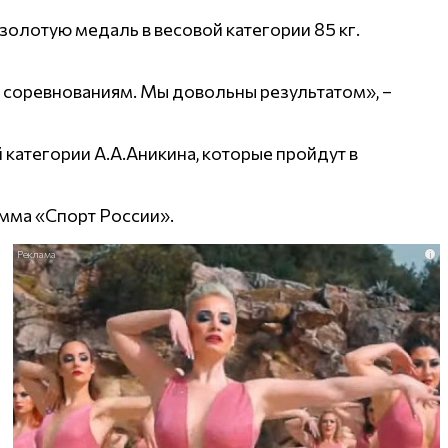
олотую медаль в весовой категории 85 кг.
к соревнованиям. Мы довольны результатом», –
категории А.А.Аникина, которые пройдут в
амма «Спорт России».
i