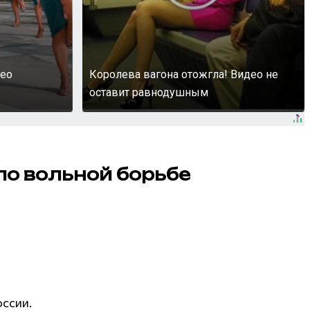
део
Королева вагона отожгла! Видео не
оставит равнодушным
по вольной борьбе
оссии.