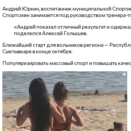
Андрей Юркин, воспитанник муниципальной Спортив
Спортсмен занимается под руководством тренера-
«Андрей показал отличный результат и одержал
поделился Алексей Голышев.
Ближайший старт для вольников региона — Республи
Сыктывкаре в конце октября.
Популяризировать массовый спорт и повышать качес
i