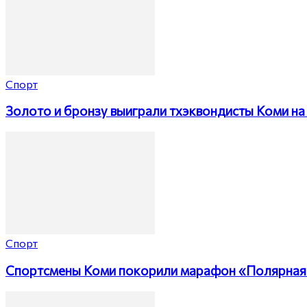
Спорт
Золото и бронзу выиграли тхэквондисты Коми на 
Спорт
Спортсмены Коми покорили марафон «Полярная