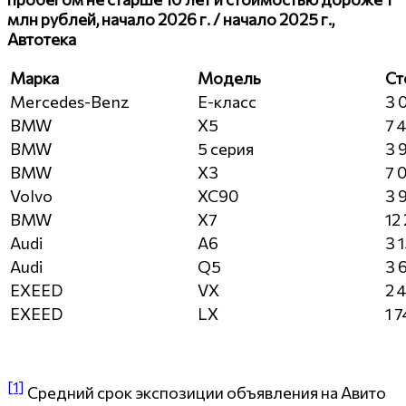
млн рублей, начало 2026 г. / начало 2025 г.,
Автотека
Марка
Модель
Ст
Mercedes-Benz
E-класс
3 
BMW
X5
7 
BMW
5 серия
3 
BMW
X3
7 
Volvo
XC90
3 
BMW
X7
12
Audi
A6
3 
Audi
Q5
3 
EXEED
VX
2 
EXEED
LX
1 
[1]
Средний срок экспозиции объявления на Авито