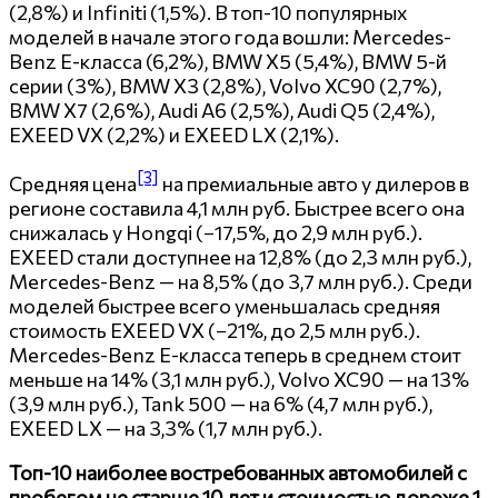
(2,8%) и Infiniti (1,5%). В топ-10 популярных
моделей в начале этого года вошли: Mercedes-
Benz E-класса (6,2%), BMW X5 (5,4%), BMW 5-й
серии (3%), BMW X3 (2,8%), Volvo XC90 (2,7%),
BMW X7 (2,6%), Audi A6 (2,5%), Audi Q5 (2,4%),
EXEED VX (2,2%) и EXEED LX (2,1%).
[3]
Средняя цена
на премиальные авто у дилеров в
регионе составила 4,1 млн руб. Быстрее всего она
снижалась у Hongqi (−17,5%, до 2,9 млн руб.).
EXEED стали доступнее на 12,8% (до 2,3 млн руб.),
Mercedes-Benz — на 8,5% (до 3,7 млн руб.). Среди
моделей быстрее всего уменьшалась средняя
стоимость EXEED VX (−21%, до 2,5 млн руб.).
Mercedes-Benz E-класса теперь в среднем стоит
меньше на 14% (3,1 млн руб.), Volvo XC90 — на 13%
(3,9 млн руб.), Tank 500 — на 6% (4,7 млн руб.),
EXEED LX — на 3,3% (1,7 млн руб.).
Топ-10 наиболее востребованных автомобилей с
пробегом не старше 10 лет и стоимостью дороже 1