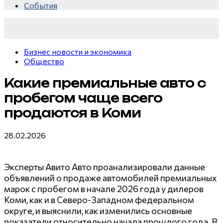
пляже
События
секунд,
Крыма:
i
а
Что
i
смеяться
люди
Бизнес новости и экономика
вы
вытворяют,
Общество
будете
когда
долго
Какие премиальные авто с
их
не
пробегом чаще всего
видят...
продаются в Коми
28.02.2026
Эксперты Авито Авто проанализировали данные
объявлений о продаже автомобилей премиальных
марок с пробегом в начале 2026 года у дилеров
Коми, как и в Северо-Западном федеральном
округе, и выяснили, как изменились основные
показатели относительно начала прошлого года. В