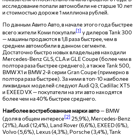
исследование попали автомобили не старше 10 лет
и стоимостью дороже 1 миллиона рублей.
По данным Авито Авто, в начале этого года быстрее
[1]
всего жители Коми покупали
у дилеров Tank 300
— машины продаются в 1,8 раза быстрее, чем в
среднем автомобили в данном сегменте.
Достаточно быстро новых владельцев находили
Mercedes-Benz GLS, CLA и GLE Coupe (более чем в
полтора раза быстрее среднего), а также Tank 500,
BMW X1 и BMW 2-й серии Gran Coupe (примерно в
полтора раза быстрее). За ними в топ-10 наиболее
ликвидных моделей следуют Audi Q3, Cadillac XT5
и EXEED VX — покупатели на эти авто находятся
более чем на 40% быстрее среднего.
Наиболее востребованные марки авто
— BMW
[2]
(доля в общем интересе
25,9%), Mercedes-Benz
(21%), Audi (12,4%), Land Rover (6,6%), EXEED (6%),
Volvo (5,6%), Lexus (4,3%), Porsche (3,4%), Tank