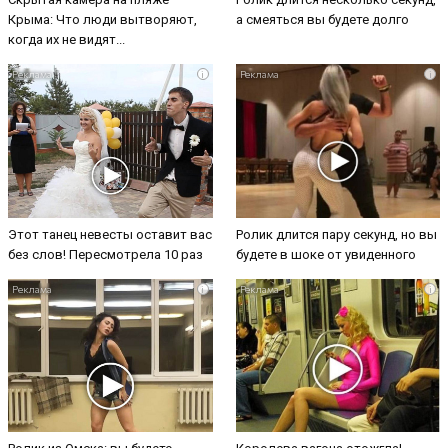
Крыма: Что люди вытворяют,
а смеяться вы будете долго
когда их не видят...
i
i
Этот танец невесты оставит вас
Ролик длится пару секунд, но вы
без слов! Пересмотрела 10 раз
будете в шоке от увиденного
i
i