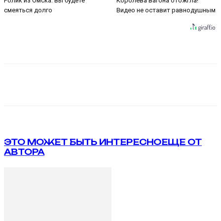
Ролик из Омска: вы будете
Королева вагона отожгла!
смеяться долго
Видео не оставит равнодушным
VK
Telegram
ЭТО МОЖЕТ БЫТЬ ИНТЕРЕСНО
ЕЩЕ ОТ
АВТОРА