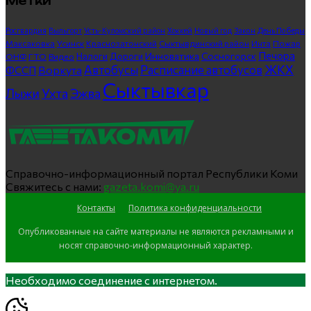
Метки
Росгвардия
Выльгорт
Усть-Куломский район
Хоккей
Новый год
Закон
День Победы
Максаковка
Усинск
Краснозатонский
Сыктывдинский район
Инта
Пожар
Печора
Инноватика
Сосногорск
ГТО
Видео
Налоги
Дороги
ОНФ
ЖКХ
Автобусы
Расписание автобусов
ФССП
Воркута
Сыктывкар
Лыжи
Ухта
Эжва
Справочно-информационный портал Республики Коми
Свяжитесь с нами:
gazeta.komi@ya.ru
Контакты
Политика конфиденциальности
Опубликованные на сайте материалы не являются рекламными и
носят справочно-информационный характер.
Необходимо соединение с интернетом.