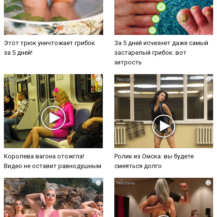
Этот трюк уничтожает грибок
За 5 дней исчезнет даже самый
за 5 дней!
застарелый грибок: вот
хитрость
i
i
Королева вагона отожгла!
Ролик из Омска: вы будете
Видео не оставит равнодушным
смеяться долго
i
i