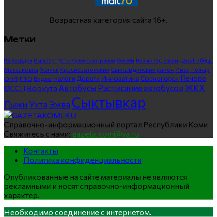
Возрастная категория сайта 16+.
Метки
Росгвардия
Выльгорт
Усть-Куломский район
Хоккей
Новый год
Закон
День Победы
Максаковка
Усинск
Краснозатонский
Сыктывдинский район
Инта
Пожар
Печора
Инноватика
Сосногорск
ГТО
Видео
Налоги
Дороги
ОНФ
ЖКХ
Автобусы
Расписание автобусов
ФССП
Воркута
Сыктывкар
Лыжи
Ухта
Эжва
Справочно-информационный портал Республики Коми
Свяжитесь с нами:
gazeta.komi@ya.ru
Контакты
Политика конфиденциальности
Опубликованные на сайте материалы не являются
рекламными и носят справочно-информационный
характер.
Необходимо соединение с интернетом.