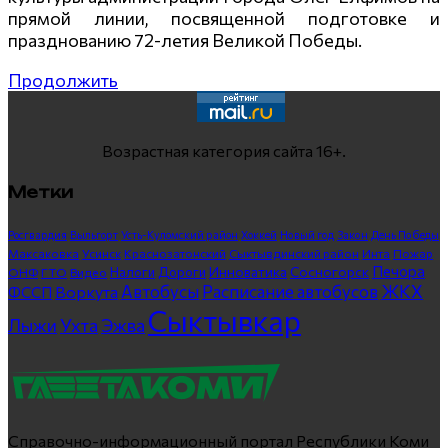
прямой линии, посвященной подготовке и
празднованию 72-летия Великой Победы.
Продолжить
Возрастная категория сайта 16+.
Метки
Росгвардия
Выльгорт
Усть-Куломский район
Хоккей
Новый год
Закон
День Победы
Максаковка
Усинск
Краснозатонский
Сыктывдинский район
Инта
Пожар
Печора
Инноватика
Сосногорск
ГТО
Видео
Налоги
Дороги
ОНФ
ЖКХ
Автобусы
Расписание автобусов
ФССП
Воркута
Сыктывкар
Лыжи
Ухта
Эжва
Справочно-информационный портал Республики Коми