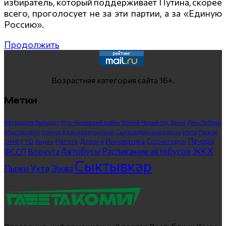
избиратель, который поддерживает Путина, скорее
всего, проголосует не за эти партии, а за «Единую
Россию».
Продолжить
Возрастная категория сайта 16+.
Метки
Росгвардия
Выльгорт
Усть-Куломский район
Хоккей
Новый год
Закон
День Победы
Максаковка
Усинск
Краснозатонский
Сыктывдинский район
Инта
Пожар
Печора
Инноватика
Сосногорск
ГТО
Видео
Налоги
Дороги
ОНФ
ЖКХ
Автобусы
Расписание автобусов
ФССП
Воркута
Сыктывкар
Лыжи
Ухта
Эжва