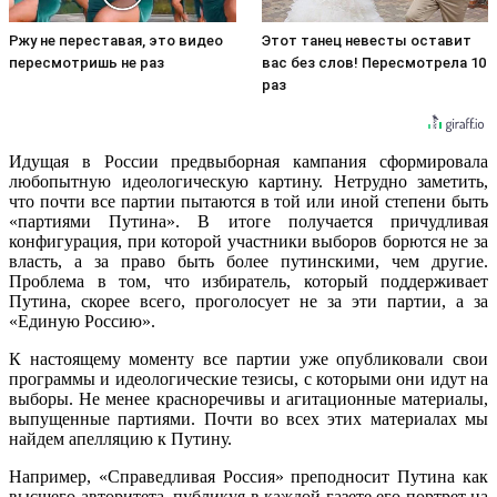
Ржу не переставая, это видео
Этот танец невесты оставит
пересмотришь не раз
вас без слов! Пересмотрела 10
раз
Идущая в России предвыборная кампания сформировала
любопытную идеологическую картину. Нетрудно заметить,
что почти все партии пытаются в той или иной степени быть
«партиями Путина». В итоге получается причудливая
конфигурация, при которой участники выборов борются не за
власть, а за право быть более путинскими, чем другие.
Проблема в том, что избиратель, который поддерживает
Путина, скорее всего, проголосует не за эти партии, а за
«Единую Россию».
К настоящему моменту все партии уже опубликовали свои
программы и идеологические тезисы, с которыми они идут на
выборы. Не менее красноречивы и агитационные материалы,
выпущенные партиями. Почти во всех этих материалах мы
найдем апелляцию к Путину.
Например, «Справедливая Россия» преподносит Путина как
высшего авторитета, публикуя в каждой газете его портрет на