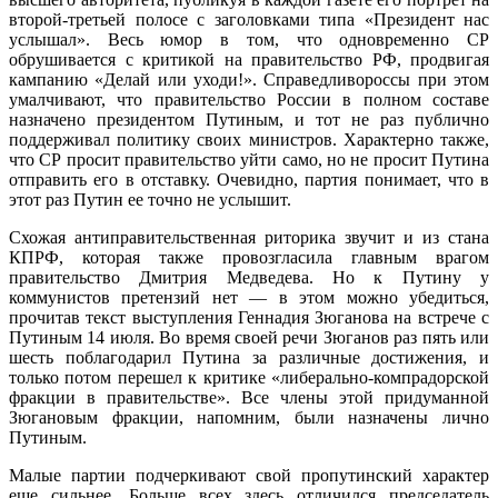
второй-третьей полосе с заголовками типа «Президент нас
услышал». Весь юмор в том, что одновременно СР
обрушивается с критикой на правительство РФ, продвигая
кампанию «Делай или уходи!». Справедливороссы при этом
умалчивают, что правительство России в полном составе
назначено президентом Путиным, и тот не раз публично
поддерживал политику своих министров. Характерно также,
что СР просит правительство уйти само, но не просит Путина
отправить его в отставку. Очевидно, партия понимает, что в
этот раз Путин ее точно не услышит.
Схожая антиправительственная риторика звучит и из стана
КПРФ, которая также провозгласила главным врагом
правительство Дмитрия Медведева. Но к Путину у
коммунистов претензий нет — в этом можно убедиться,
прочитав текст выступления Геннадия Зюганова на встрече с
Путиным 14 июля. Во время своей речи Зюганов раз пять или
шесть поблагодарил Путина за различные достижения, и
только потом перешел к критике «либерально-компрадорской
фракции в правительстве». Все члены этой придуманной
Зюгановым фракции, напомним, были назначены лично
Путиным.
Малые партии подчеркивают свой пропутинский характер
еще сильнее. Больше всех здесь отличился председатель