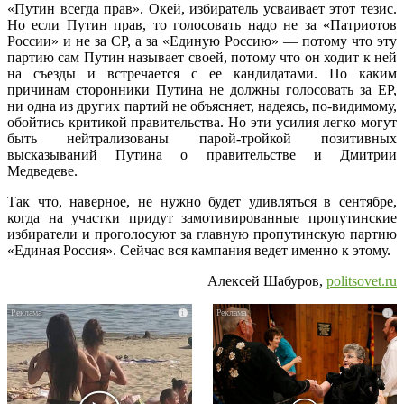
«Путин всегда прав». Окей, избиратель усваивает этот тезис.
Но если Путин прав, то голосовать надо не за «Патриотов
России» и не за СР, а за «Единую Россию» — потому что эту
партию сам Путин называет своей, потому что он ходит к ней
на съезды и встречается с ее кандидатами. По каким
причинам сторонники Путина не должны голосовать за ЕР,
ни одна из других партий не объясняет, надеясь, по-видимому,
обойтись критикой правительства. Но эти усилия легко могут
быть нейтрализованы парой-тройкой позитивных
высказываний Путина о правительстве и Дмитрии
Медведеве.
Так что, наверное, не нужно будет удивляться в сентябре,
когда на участки придут замотивированные пропутинские
избиратели и проголосуют за главную пропутинскую партию
«Единая Россия». Сейчас вся кампания ведет именно к этому.
Алексей Шабуров,
politsovet.ru
i
i