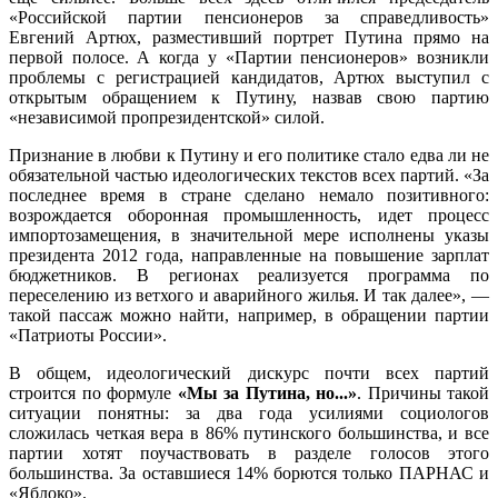
«Российской партии пенсионеров за справедливость»
Евгений Артюх, разместивший портрет Путина прямо на
первой полосе. А когда у «Партии пенсионеров» возникли
проблемы с регистрацией кандидатов, Артюх выступил с
открытым обращением к Путину, назвав свою партию
«независимой пропрезидентской» силой.
Признание в любви к Путину и его политике стало едва ли не
обязательной частью идеологических текстов всех партий. «За
последнее время в стране сделано немало позитивного:
возрождается оборонная промышленность, идет процесс
импортозамещения, в значительной мере исполнены указы
президента 2012 года, направленные на повышение зарплат
бюджетников. В регионах реализуется программа по
переселению из ветхого и аварийного жилья. И так далее», —
такой пассаж можно найти, например, в обращении партии
«Патриоты России».
В общем, идеологический дискурс почти всех партий
строится по формуле
«Мы за Путина, но...»
. Причины такой
ситуации понятны: за два года усилиями социологов
сложилась четкая вера в 86% путинского большинства, и все
партии хотят поучаствовать в разделе голосов этого
большинства. За оставшиеся 14% борются только ПАРНАС и
«Яблоко».