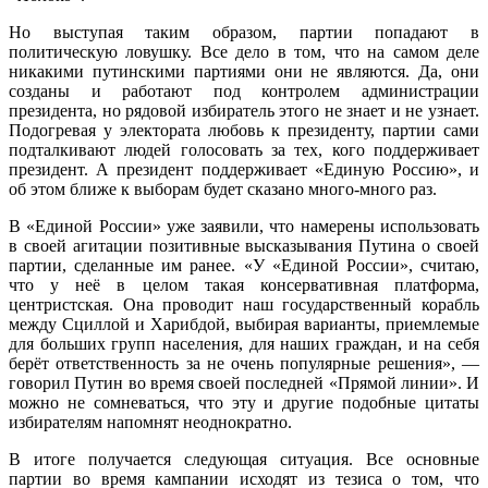
Но выступая таким образом, партии попадают в
политическую ловушку. Все дело в том, что на самом деле
никакими путинскими партиями они не являются. Да, они
созданы и работают под контролем администрации
президента, но рядовой избиратель этого не знает и не узнает.
Подогревая у электората любовь к президенту, партии сами
подталкивают людей голосовать за тех, кого поддерживает
президент. А президент поддерживает «Единую Россию», и
об этом ближе к выборам будет сказано много-много раз.
В «Единой России» уже заявили, что намерены использовать
в своей агитации позитивные высказывания Путина о своей
партии, сделанные им ранее. «У «Единой России», считаю,
что у неё в целом такая консервативная платформа,
центристская. Она проводит наш государственный корабль
между Сциллой и Харибдой, выбирая варианты, приемлемые
для больших групп населения, для наших граждан, и на себя
берёт ответственность за не очень популярные решения», —
говорил Путин во время своей последней «Прямой линии». И
можно не сомневаться, что эту и другие подобные цитаты
избирателям напомнят неоднократно.
В итоге получается следующая ситуация. Все основные
партии во время кампании исходят из тезиса о том, что