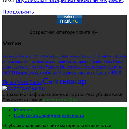
текст
опубликован на официальном сайте Кремля
.
Продолжить
Возрастная категория сайта 16+.
Метки
Росгвардия
Выльгорт
Усть-Куломский район
Хоккей
Новый год
Закон
День Победы
Максаковка
Усинск
Краснозатонский
Сыктывдинский район
Инта
Пожар
Печора
Инноватика
Сосногорск
ГТО
Видео
Налоги
Дороги
ОНФ
ЖКХ
Автобусы
Расписание автобусов
ФССП
Воркута
Сыктывкар
Лыжи
Ухта
Эжва
Справочно-информационный портал Республики Коми
Свяжитесь с нами:
gazeta.komi@ya.ru
Контакты
Политика конфиденциальности
Опубликованные на сайте материалы не являются