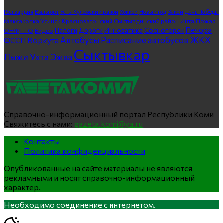
Росгвардия
Выльгорт
Усть-Куломский район
Хоккей
Новый год
Закон
День Победы
Максаковка
Усинск
Краснозатонский
Сыктывдинский район
Инта
Пожар
Печора
Инноватика
Сосногорск
ГТО
Видео
Налоги
Дороги
ОНФ
ЖКХ
Автобусы
Расписание автобусов
ФССП
Воркута
Сыктывкар
Лыжи
Ухта
Эжва
Справочно-информационный портал Республики Коми
Свяжитесь с нами:
gazeta.komi@ya.ru
Контакты
Политика конфиденциальности
Опубликованные на сайте материалы не являются
рекламными и носят справочно-информационный
характер.
Необходимо соединение с интернетом.