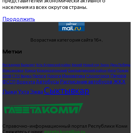
представителей экономически активного
населения из всех округов страны.
Продолжить
Возрастная категория сайта 16+.
Метки
Росгвардия
Выльгорт
Усть-Куломский район
Хоккей
Новый год
Закон
День Победы
Максаковка
Усинск
Краснозатонский
Сыктывдинский район
Инта
Пожар
Печора
Инноватика
Сосногорск
ГТО
Видео
Налоги
Дороги
ОНФ
ЖКХ
Автобусы
Расписание автобусов
ФССП
Воркута
Сыктывкар
Лыжи
Ухта
Эжва
Справочно-информационный портал Республики Коми
Свяжитесь с нами:
gazeta.komi@ya.ru