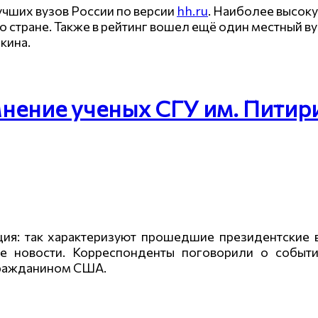
лучших вузов России по версии
hh.ru
. Наиболее высоку
 по стране. Также в рейтинг вошел ещё один местный 
кина.
нение ученых СГУ им. Пити
ация: так характеризуют прошедшие президентски
 новости. Корреспонденты поговорили о событ
гражданином США.