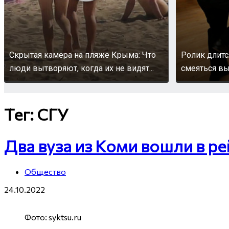
Скрытая камера на пляже Крыма: Что
Ролик длитс
люди вытворяют, когда их не видят...
смеяться вы
Тег: СГУ
Два вуза из Коми вошли в ре
Общество
24.10.2022
Фото: syktsu.ru