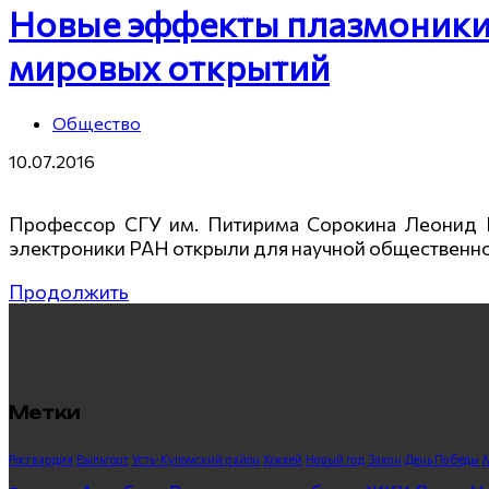
Новые эффекты плазмоники:
мировых открытий
Общество
10.07.2016
Профессор СГУ им. Питирима Сорокина Леонид Ко
электроники РАН открыли для научной общественно
Продолжить
Метки
Росгвардия
Выльгорт
Усть-Куломский район
Хоккей
Новый год
Закон
День Победы