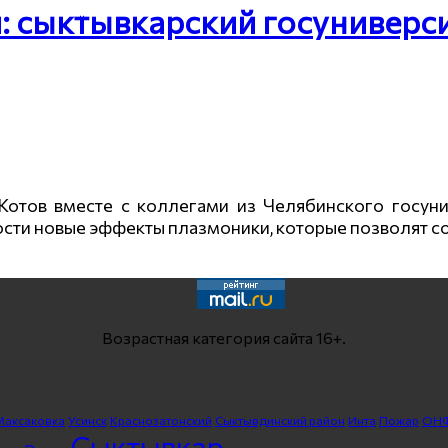
 сыктывкарский госуниверси
тов вместе с коллегами из Челябинского госунив
сти новые эффекты плазмоники, которые позволят с
Возрастная категория сайта 16+.
Максаковка
Усинск
Краснозатонский
Сыктывдинский район
Инта
Пожар
ОН
Сыктывкар