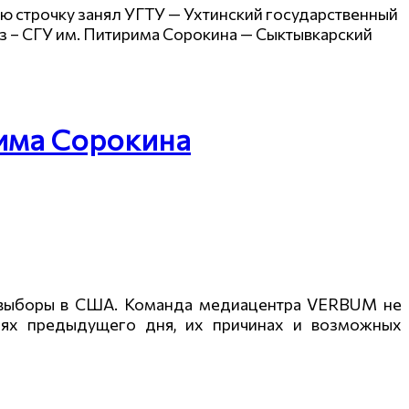
ю строчку занял УГТУ — Ухтинский государственный
вуз – СГУ им. Питирима Сорокина — Сыктывкарский
рима Сорокина
е выборы в США. Команда медиацентра VERBUM не
иях предыдущего дня, их причинах и возможных