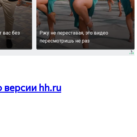
т вас без
Ржу не переставая, это видео
пересмотришь не раз
 версии hh.ru