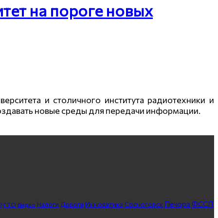
тет на пороге новых
ерситета и столичного института радиотехники и
оздавать новые среды для передачи информации.
ФССП
Печора
Инноватика
Сосногорск
ГТО
Видео
Налоги
Дороги
Ф