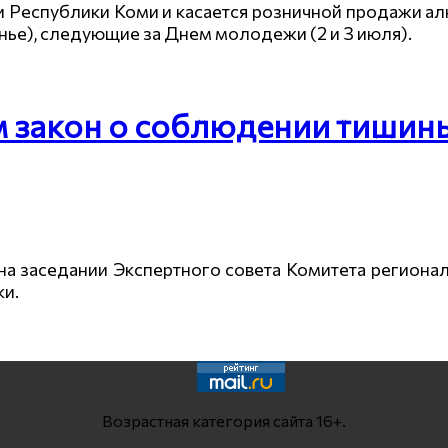
и Республики Коми и касается розничной продажи а
ье), следующие за Днем молодежи (2 и 3 июля).
 закон о соблюдении тишины
 на заседании Экспертного совета Комитета региона
ки.
Возрастная категория сайта 16+.