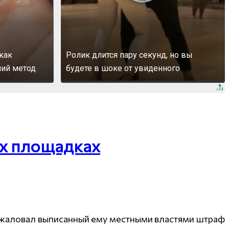
 как
Ролик длится пару секунд, но вы
ний метод
будете в шоке от увиденного
их площадках
 обжаловал выписанный ему местными властями штраф