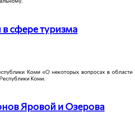
ральному.
в сфере туризма
еспублики Коми «О некоторых вопросах в области
Республики Коми.
онов Яровой и Озерова