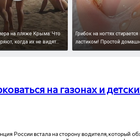
ера на пляже Крыма: Что
Грибок на ногтях стирается
ют, когда их не видят...
ластиком! Простой домаш
коваться на газонах и детск
танция России встала на сторону водителя, который