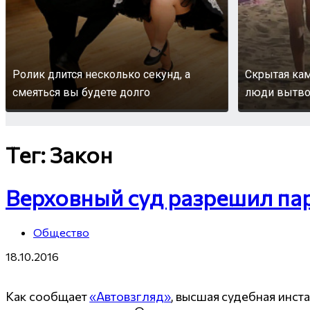
Ролик длится несколько секунд, а
Скрытая кам
смеяться вы будете долго
люди вытворя
Тег: Закон
Верховный суд разрешил пар
Общество
18.10.2016
Как сообщает
«Автовзгляд»
, высшая судебная инс