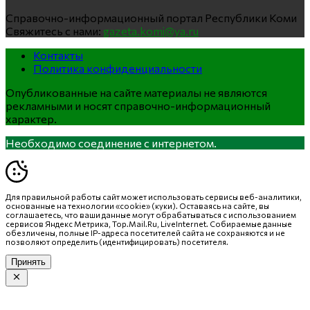
Справочно-информационный портал Республики Коми
Свяжитесь с нами:
gazeta.komi@ya.ru
Контакты
Политика конфиденциальности
Опубликованные на сайте материалы не являются
рекламными и носят справочно-информационный
характер.
Необходимо соединение с интернетом.
Для правильной работы сайт может использовать сервисы веб-аналитики,
основанные на технологии «cookie» (куки). Оставаясь на сайте, вы
соглашаетесь, что ваши данные могут обрабатываться с использованием
сервисов Яндекс Метрика, Top.Mail.Ru, LiveInternet. Собираемые данные
обезличены, полные IP-адреса посетителей сайта не сохраняются и не
позволяют определить (идентифицировать) посетителя.
Принять