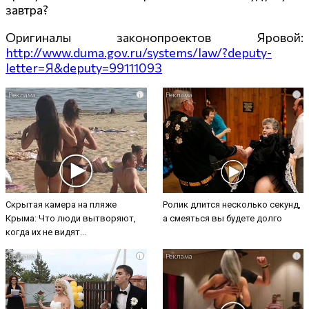
завтра?
Оригиналы законопроектов Яровой:
http://www.duma.gov.ru/systems/law/?deputy-
letter=Я&deputy=99111093
i
i
Скрытая камера на пляже
Ролик длится несколько секунд,
Крыма: Что люди вытворяют,
а смеяться вы будете долго
когда их не видят...
i
i