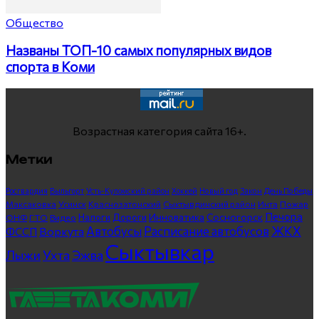
Общество
Названы ТОП-10 самых популярных видов
спорта в Коми
Возрастная категория сайта 16+.
Метки
Росгвардия
Выльгорт
Усть-Куломский район
Хоккей
Новый год
Закон
День Победы
Максаковка
Усинск
Краснозатонский
Сыктывдинский район
Инта
Пожар
Печора
Инноватика
Сосногорск
ГТО
Видео
Налоги
Дороги
ОНФ
ЖКХ
Автобусы
Расписание автобусов
ФССП
Воркута
Сыктывкар
Лыжи
Ухта
Эжва