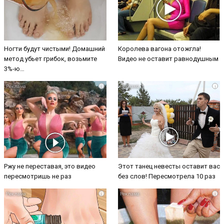
Ногти будут чистыми! Домашний
Королева вагона отожгла!
метод убьет грибок, возьмите
Видео не оставит равнодушным
3%-ю…
i
i
Ржу не переставая, это видео
Этот танец невесты оставит вас
пересмотришь не раз
без слов! Пересмотрела 10 раз
i
i