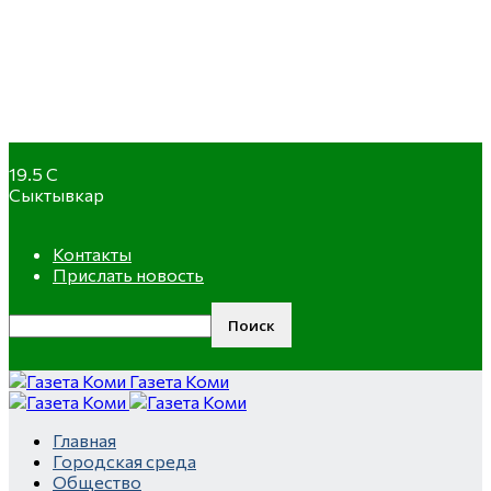
19.5
C
Сыктывкар
Контакты
Прислать новость
Газета Коми
Ролик
Скрытая
Главная
длится
Городская среда
камера
несколько
Общество
на