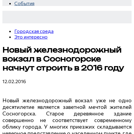
секунд,
События
пляже
а
i
Крыма:
смеяться
i
Что
вы
Городская среда
люди
будете
Это интересно
вытворяют,
долго
когда
Новый железнодорожный
их
вокзал в Сосногорске
не
начнут строить в 2016 году
видят...
12.02.2016
Новый железнодорожный вокзал уже не одно
десятилетие является заветной мечтой жителей
Сосногорска. Старое деревянное здание
совершенно не соответствует современному
облику города. У многих приезжих складывается
неверное представление о населенном пункте, где