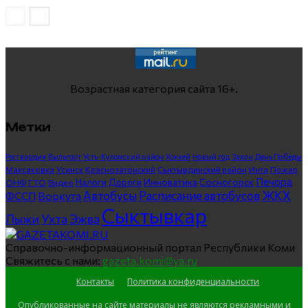
Возрастная категория сайта 16+.
Метки
Росгвардия
Выльгорт
Усть-Куломский район
Хоккей
Новый год
Закон
День Победы
Максаковка
Усинск
Краснозатонский
Сыктывдинский район
Инта
Пожар
Печора
Инноватика
Сосногорск
ГТО
Видео
Налоги
Дороги
ОНФ
ЖКХ
Автобусы
Расписание автобусов
ФССП
Воркута
Сыктывкар
Лыжи
Ухта
Эжва
Справочно-информационный портал Республики Коми
Свяжитесь с нами:
gazeta.komi@ya.ru
Контакты
Политика конфиденциальности
Опубликованные на сайте материалы не являются рекламными и