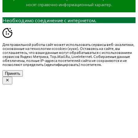
носят справочно-информационный характер.
Необходимо соединение с интернетом.
Для правильной работы сайт может использовать сервисы веб-аналитики,
основанные на технологии «cookie» (куки). Оставаясь на сайте, вы
соглашаетесь, что ваши данные могут обрабатываться с использованием
сервисов Яндекс Метрика, Top.Mail.Ru, LiveInternet. Собираемые данные
обезличены, полные IP-адреса посетителей сайта не сохраняются и не
позволяют определить (идентифицировать) посетителя.
Принять