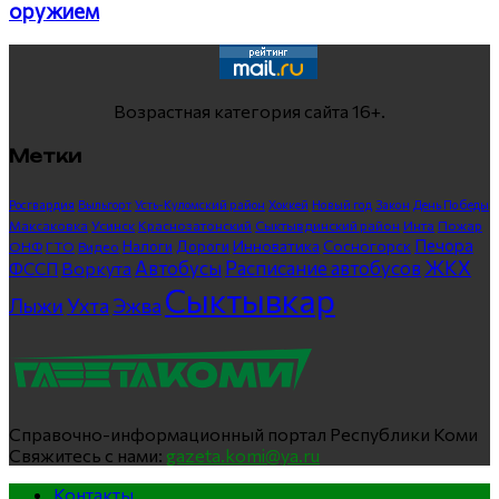
оружием
Возрастная категория сайта 16+.
Метки
Росгвардия
Выльгорт
Усть-Куломский район
Хоккей
Новый год
Закон
День Победы
Максаковка
Усинск
Краснозатонский
Сыктывдинский район
Инта
Пожар
Печора
Инноватика
Сосногорск
ГТО
Видео
Налоги
Дороги
ОНФ
ЖКХ
Автобусы
Расписание автобусов
ФССП
Воркута
Сыктывкар
Лыжи
Ухта
Эжва
Справочно-информационный портал Республики Коми
Свяжитесь с нами:
gazeta.komi@ya.ru
Контакты