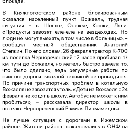
блокаде.
В Княжпогостском районе блокированным
оказался населенный пункт Вожаель, трудная
ситуация – в Шошке, Онежье, Кошки, Ляли.
«Продукты завозят еле-еле на вездеходах. Но
люди не могут выехать, в том числе в больницы», –
сообщил местный общественник Анатолий
Степкин. По его словам, 26 февраля трактор К-700
из поселка Чернореченский 12 часов пробивал 17
км пути до Вожаеля, но метель быстро замела то,
что было сделано, ведь регулярные работы по
очистке дороги тяжелой техникой не проводятся.
По причине транспортных проблем в котельную
Вожаеля не завозится уголь. «Дети из Вожаеля с 24
февраля не ходят в школу. Автобус не может к ним
пробиться», – рассказала директор школы в
поселке Чернореченский Рамиля Пирмамедова.
Не лучше ситуация с дорогами в Ижемском
районе. Жители района пожаловались в ОНФ на