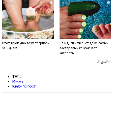
i
i
Этот трюк уничтожает грибок
За 5 дней исчезнет даже самый
за 5 дней!
застарелый грибок: вот
хитрость
ТЕГИ
Ижма
Княжпогост
VK
Telegram