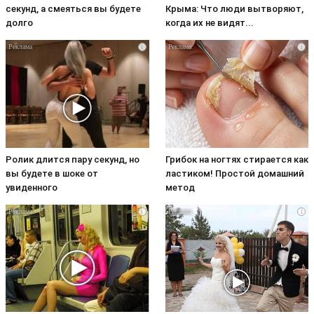
секунд, а смеяться вы будете
Крыма: Что люди вытворяют,
долго
когда их не видят...
i
i
Ролик длится пару секунд, но
Грибок на ногтях стирается как
вы будете в шоке от
ластиком! Простой домашний
увиденного
метод
i
i