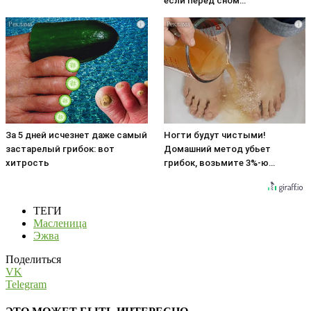
если перед сном…
i
i
За 5 дней исчезнет даже самый
Ногти будут чистыми!
застарелый грибок: вот
Домашний метод убьет
хитрость
грибок, возьмите 3%-ю…
ТЕГИ
Масленица
Эжва
Поделиться
VK
Telegram