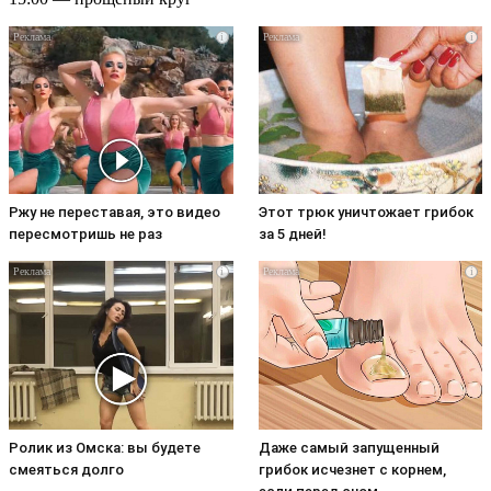
i
i
Ржу не переставая, это видео
Этот трюк уничтожает грибок
пересмотришь не раз
за 5 дней!
i
i
Ролик из Омска: вы будете
Даже самый запущенный
смеяться долго
грибок исчезнет с корнем,