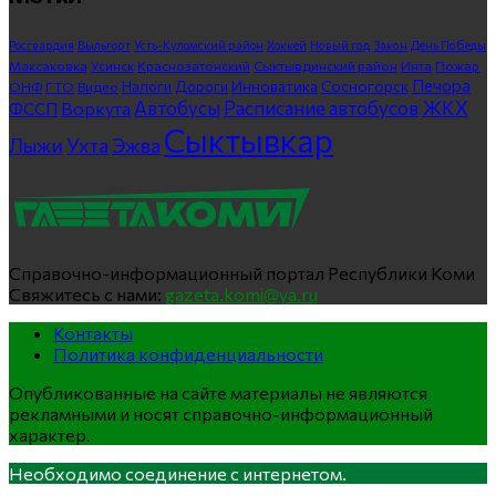
Росгвардия
Выльгорт
Усть-Куломский район
Хоккей
Новый год
Закон
День Победы
Максаковка
Усинск
Краснозатонский
Сыктывдинский район
Инта
Пожар
Печора
Инноватика
Сосногорск
ГТО
Видео
Налоги
Дороги
ОНФ
ЖКХ
Автобусы
Расписание автобусов
ФССП
Воркута
Сыктывкар
Лыжи
Ухта
Эжва
Справочно-информационный портал Республики Коми
Свяжитесь с нами:
gazeta.komi@ya.ru
Контакты
Политика конфиденциальности
Опубликованные на сайте материалы не являются
рекламными и носят справочно-информационный
характер.
Необходимо соединение с интернетом.