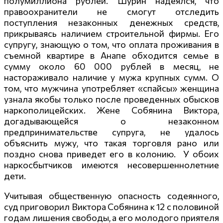
полумиллиона рублей. Шурин надеялся, что
правоохранители не смогут отследить
поступления незаконных денежных средств,
прикрываясь наличием строительной фирмы. Его
супругу, знающую о том, что оплата проживания в
съемной квартире в Анапе обходится семье в
сумму около 60 000 рублей в месяц, не
настораживало наличие у мужа крупных сумм. О
том, что мужчина употребляет «спайсы» женщина
узнала якобы только после проведенных обысков
наркополицейских. Жене Собянина Виктора,
догадывающейся о незаконном
предпринимательстве супруга, не удалось
объяснить мужу, что такая торговля рано или
поздно снова приведет его в колонию. У обоих
наркосбытчиков имеются несовершеннолетние
дети.
Учитывая общественную опасность содеянного,
суд приговорил Виктора Собянина к 12 с половиной
годам лишения свободы, а его молодого приятеля