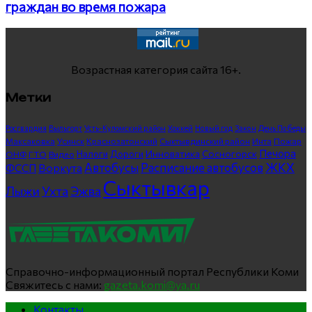
граждан во время пожара
Возрастная категория сайта 16+.
Метки
Росгвардия
Выльгорт
Усть-Куломский район
Хоккей
Новый год
Закон
День Победы
Максаковка
Усинск
Краснозатонский
Сыктывдинский район
Инта
Пожар
Печора
Инноватика
Сосногорск
ГТО
Видео
Налоги
Дороги
ОНФ
ЖКХ
Автобусы
Расписание автобусов
ФССП
Воркута
Сыктывкар
Лыжи
Ухта
Эжва
Справочно-информационный портал Республики Коми
Свяжитесь с нами:
gazeta.komi@ya.ru
Контакты