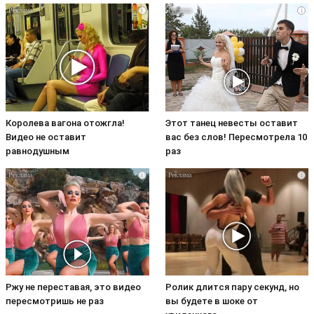
i
i
Королева вагона отожгла!
Этот танец невесты оставит
Видео не оставит
вас без слов! Пересмотрела 10
равнодушным
раз
i
i
Ржу не переставая, это видео
Ролик длится пару секунд, но
пересмотришь не раз
вы будете в шоке от