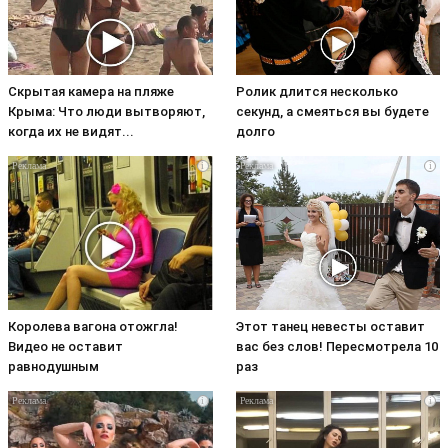
Скрытая камера на пляже
Ролик длится несколько
Крыма: Что люди вытворяют,
секунд, а смеяться вы будете
когда их не видят...
долго
i
i
Королева вагона отожгла!
Этот танец невесты оставит
Видео не оставит
вас без слов! Пересмотрела 10
равнодушным
раз
i
i