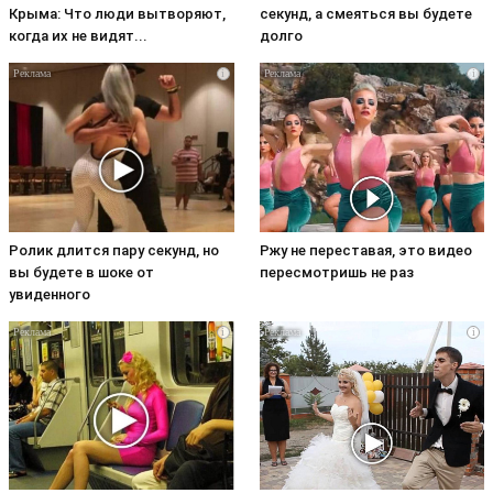
Крыма: Что люди вытворяют,
секунд, а смеяться вы будете
когда их не видят...
долго
i
i
Ролик длится пару секунд, но
Ржу не переставая, это видео
вы будете в шоке от
пересмотришь не раз
увиденного
i
i