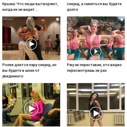
Крыма: Что люди вытворяют,
секунд, а смеяться вы будете
когда их не видят...
долго
i
i
Ролик длится пару секунд, но
Ржу не переставая, это видео
вы будете в шоке от
пересмотришь не раз
увиденного
i
i