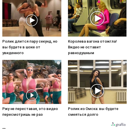
Ролик длится пару секунд, но
Королева вагона отожгла!
вы будете в шоке от
Видео не оставит
увиденного
равнодушным
i
i
Ржу не переставая, это видео
Ролик из Омска: вы будете
пересмотришь не раз
смеяться долго