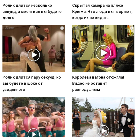
Ролик длится несколько
Скрытая камера на пляже
секунд, а смеяться вы будете
Крыма: Что люди вытворяют,
долго
когда их не видят...
i
i
Ролик длится пару секунд, но
Королева вагона отожгла!
вы будете в шоке от
Видео не оставит
увиденного
равнодушным
i
i