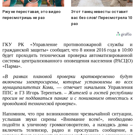
Ржу не переставая, это видео
Этот танец невесты оставит
пересмотришь не раз
вас без слов! Пересмотрела 10
раз
ГКУ РК «Управление противопожарной службы и
гражданской защиты» сообщает, что 8 июня 2016 года в 10:00
будет проходить техническая проверка автоматизированн
ой
системы централизованног
о оповещения населения (РАСЦО)
«Парма».
«В рамках плановой проверки кратковременно будут
включены электросирены, которые установлены во всех
муниципалитетах Коми
, — отмечает начальник Управления
ППС и ГЗ Игорь Терентьев. –
Жителей и гостей республики
просим не поддаваться панике и с пониманием отнестись к
проводимой технической проверке».
Напомним, что при возникновении чрезвычайной ситуации,
услышав звуки сирены «Внимание всем!», необходимо
подойти к уличному громкоговорителю
, а находясь дома –
включить телевизор, радио и прослушать сообщение, в