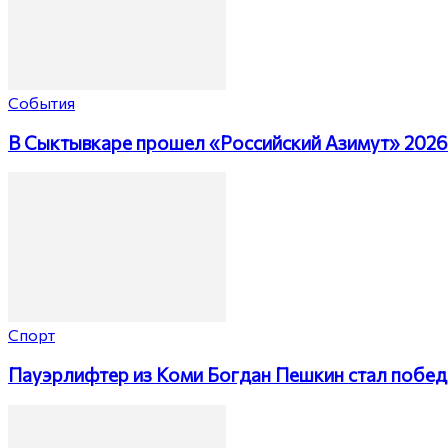
События
В Сыктывкаре прошел «Российский Азимут» 2026
Спорт
Пауэрлифтер из Коми Богдан Пешкин стал побед