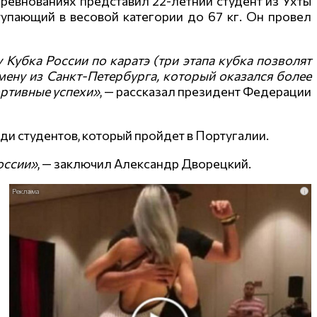
оревнованиях представил 22-летний студент из Ухты
тупающий в весовой категории до 67 кг. Он провел
 Кубка России по каратэ (три этапа кубка позволят
мену из Санкт-Петербурга, который оказался более
портивные успехи»
, — рассказал президент Федерации
ди студентов, который пройдет в Португалии.
оссии»
, — заключил Александр Дворецкий.
i