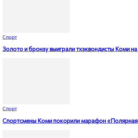
Спорт
Золото и бронзу выиграли тхэквондисты Коми на 
Спорт
Спортсмены Коми покорили марафон «Полярная