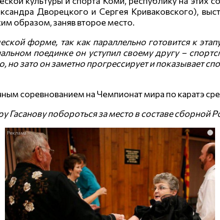
кой культуры и спорта Коми, республику на этих с
ксандра Дворецкого и Сергея Криваковского), выс
ким образом, заняв второе место.
ской форме, так как параллельно готовится к этапу
альном поединке он уступил своему другу – спортс
о, но зато он заметно прогрессирует и показывает с
чным соревнованием на Чемпионат мира по каратэ сре
у Гасанову побороться за место в составе сборной Р
i