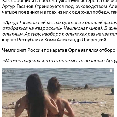
Как сообщили в пресс-служба Министерства физичес
Артур Гасанов (тренируется под руководством Але
четыре поединка и в трех из них одержал победу, та
«Артур Гасанов сейчас находится в хорошей физиче
отобраться на «взрослый» Чемпионат мира). В фин
опытным. Артуру, наоборот, опыта как раз не хватил
каратэ Республики Коми Александр Дворецкий
Чемпионат России по каратэ в Орле являлся отборо
«Можно надеяться, что второе место позволит Артур
i