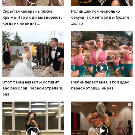
Скрытая камера на пляже
Ролик длится несколько
Крыма: Что люди вытворяют,
секунд, а смеяться вы будете
когда их не видят...
долго
i
i
Этот танец невесты оставит
Ржу не переставая, это видео
вас без слов! Пересмотрела 10
пересмотришь не раз
раз
i
i