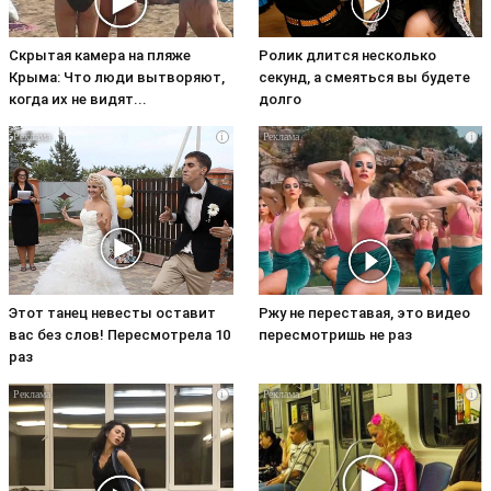
Скрытая камера на пляже
Ролик длится несколько
Крыма: Что люди вытворяют,
секунд, а смеяться вы будете
когда их не видят...
долго
i
i
Этот танец невесты оставит
Ржу не переставая, это видео
вас без слов! Пересмотрела 10
пересмотришь не раз
раз
i
i