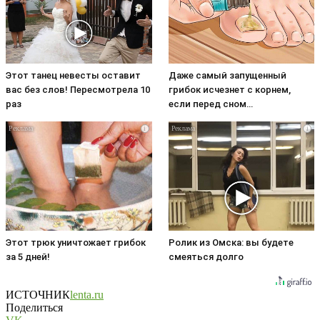
Этот танец невесты оставит
Даже самый запущенный
вас без слов! Пересмотрела 10
грибок исчезнет с корнем,
раз
если перед сном…
i
i
Этот трюк уничтожает грибок
Ролик из Омска: вы будете
за 5 дней!
смеяться долго
ИСТОЧНИК
lenta.ru
Поделиться