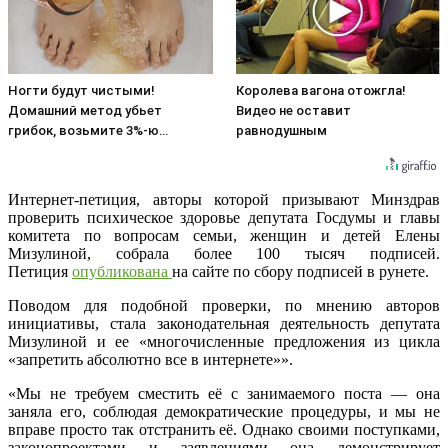
Ногти будут чистыми!
Королева вагона отожгла!
Домашний метод убьет
Видео не оставит
грибок, возьмите 3%-ю…
равнодушным
Интернет-петиция, авторы которой призывают Минздрав
проверить психическое здоровье депутата Госдумы и главы
комитета по вопросам семьи, женщин и детей Елены
Мизулиной, собрала более 100 тысяч подписей.
Петиция
опубликована
на сайте по сбору подписей в рунете.
Поводом для подобной проверки, по мнению авторов
инициативы, стала законодательная деятельность депутата
Мизулиной и ее «многочисленные предложения из цикла
«запретить абсолютно все в интернете»».
«Мы не требуем сместить её с занимаемого поста — она
заняла его, соблюдая демократические процедуры, и мы не
вправе просто так отстранить её. Однако своими поступками,
законопроектами и заявлениями она демонстрирует