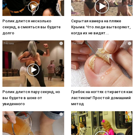
Ролик длится несколько
Скрытая камера на пляже
секунд, а смеяться вы будете
Крыма: Что люди вытворяют,
долго
когда их не видят...
i
i
Ролик длится пару секунд, но
Грибок на ногтях стирается как
вы будете в шоке от
ластиком! Простой домашний
увиденного
метод
i
i