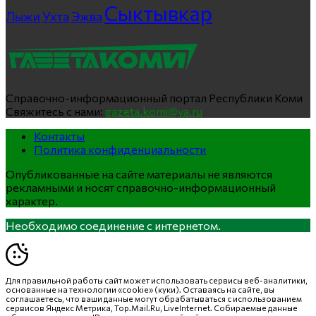
Сыктывкар
Лыжи
Ухта
Эжва
Справочно-информационный портал Республики Коми
Свяжитесь с нами:
gazeta.komi@ya.ru
Контакты
Политика конфиденциальности
Опубликованные на сайте материалы не являются
рекламными и носят справочно-информационный
характер.
Необходимо соединение с интернетом.
Для правильной работы сайт может использовать сервисы веб-аналитики,
основанные на технологии «cookie» (куки). Оставаясь на сайте, вы
соглашаетесь, что ваши данные могут обрабатываться с использованием
сервисов Яндекс Метрика, Top.Mail.Ru, LiveInternet. Собираемые данные