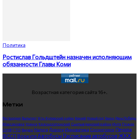
Политика
Ростислав Гольдштейн назначен исполняющим
обязанности Главы Коми
Возрастная категория сайта 16+.
Метки
Росгвардия
Выльгорт
Усть-Куломский район
Хоккей
Новый год
Закон
День Победы
Максаковка
Усинск
Краснозатонский
Сыктывдинский район
Инта
Пожар
Печора
Инноватика
Сосногорск
ГТО
Видео
Налоги
Дороги
ОНФ
ЖКХ
Автобусы
Расписание автобусов
ФССП
Воркута