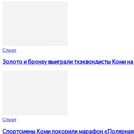
Спорт
Золото и бронзу выиграли тхэквондисты Коми на 
Спорт
Спортсмены Коми покорили марафон «Полярная