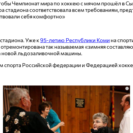
 чтобы Чемпионат мира по хоккею с мячом прошёл в С
тура стадиона соответствовала всем требованиям, п
вствовали себя комфортно»
стадиона. Уже к
95-летию Республики Коми
на спорт
отремонтирована так называемая «зимняя составляющ
ка новой льдозаливочной машины.
 спорта Российской федерации и Федерацией хоккея
i