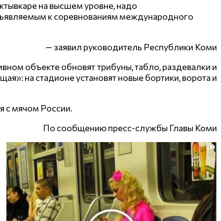
ыктывкаре на высшем уровне, надо
редъявляемым к соревнованиям международного
— заявил руководитель Республики Коми
ивном объекте обновят трибуны, табло, раздевалки и
ая»: на стадионе установят новые бортики, ворота и
 с мячом России.
По сообщению пресс-службы Главы Коми
i