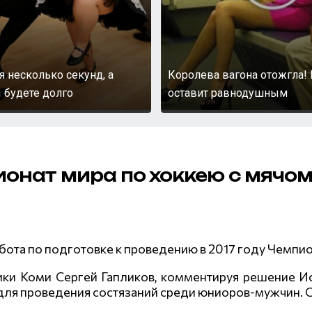
я несколько секунд, а
Королева вагона отожгла! 
 будете долго
оставит равнодушным
онат мира по хоккею с мячо
ота по подготовке к проведению в 2017 году Чемпио
ики Коми Сергей Гапликов, комментируя решение 
ля проведения состязаний среди юниоров-мужчин. С