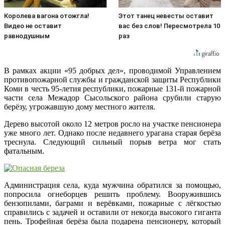
Королева вагона отожгла!
Этот танец невесты оставит
Видео не оставит
вас без слов! Пересмотрела 10
равнодушным
раз
В рамках акции «95 добрых дел», проводимой Управлением
противопожарной службы и гражданской защиты Республики
Коми в честь 95-летия республики, пожарные 131-й пожарной
части села Межадор Сысольского района срубили старую
берёзу, угрожавшую дому местного жителя.
Дерево высотой около 12 метров росло на участке пенсионера
уже много лет. Однако после недавнего урагана старая берёза
треснула. Следующий сильный порыв ветра мог стать
фатальным.
Администрация села, куда мужчина обратился за помощью,
попросила огнеборцев решить проблему. Вооружившись
бензопилами, баграми и верёвками, пожарные с лёгкостью
справились с задачей и оставили от некогда высокого гиганта
пень. Трофейная берёза была подарена пенсионеру, который