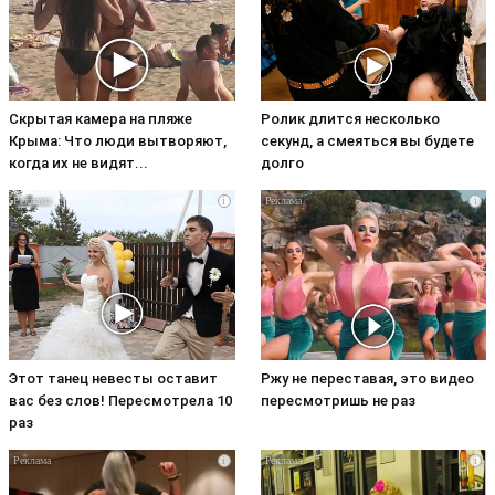
Скрытая камера на пляже
Ролик длится несколько
Крыма: Что люди вытворяют,
секунд, а смеяться вы будете
когда их не видят...
долго
i
i
Этот танец невесты оставит
Ржу не переставая, это видео
вас без слов! Пересмотрела 10
пересмотришь не раз
раз
i
i