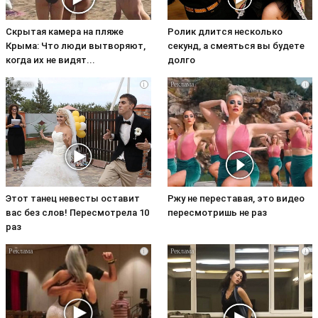
Скрытая камера на пляже
Ролик длится несколько
Крыма: Что люди вытворяют,
секунд, а смеяться вы будете
когда их не видят...
долго
i
i
Этот танец невесты оставит
Ржу не переставая, это видео
вас без слов! Пересмотрела 10
пересмотришь не раз
раз
i
i