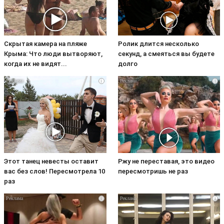
Скрытая камера на пляже
Ролик длится несколько
Крыма: Что люди вытворяют,
секунд, а смеяться вы будете
когда их не видят...
долго
i
i
Этот танец невесты оставит
Ржу не переставая, это видео
вас без слов! Пересмотрела 10
пересмотришь не раз
раз
i
i