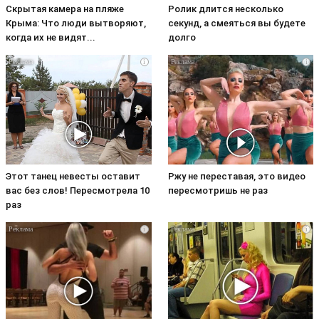
Скрытая камера на пляже
Ролик длится несколько
Крыма: Что люди вытворяют,
секунд, а смеяться вы будете
когда их не видят...
долго
i
i
Этот танец невесты оставит
Ржу не переставая, это видео
вас без слов! Пересмотрела 10
пересмотришь не раз
раз
i
i