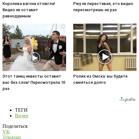
Королева вагона отожгла!
Ржу не переставая, это видео
Видео не оставит
пересмотришь не раз
равнодушным
i
i
Этот танец невесты оставит
Ролик из Омска: вы будете
вас без слов! Пересмотрела 10
смеяться долго
раз
ТЕГИ
Видео
Поделиться
VK
Telegram