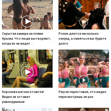
Скрытая камера на пляже
Ролик длится несколько
Крыма: Что люди вытворяют,
секунд, а смеяться вы будете
когда их не видят...
долго
i
i
Королева вагона отожгла!
Ржу не переставая, это видео
Видео не оставит
пересмотришь не раз
равнодушным
i
i