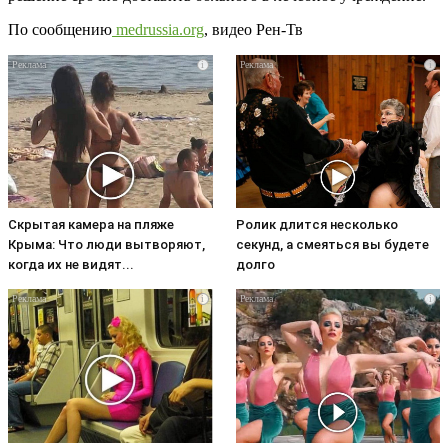
По сообщению
medrussia.org
, видео Рен-Тв
i
i
Скрытая камера на пляже
Ролик длится несколько
Крыма: Что люди вытворяют,
секунд, а смеяться вы будете
когда их не видят...
долго
i
i