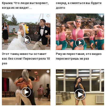
Крыма: Что люди вытворяют,
секунд, а смеяться вы будете
когда их не видят...
долго
i
i
Этот танец невесты оставит
Ржу не переставая, это видео
вас без слов! Пересмотрела 10
пересмотришь не раз
раз
i
i