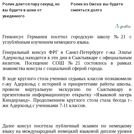
Ролик длится пару секунд, но
Ролик из Омска: вы будете
вы будете в шоке от
смеяться долго
увиденного
Генконсул Германии посетил городскую школу №21 с
углублённым изучением немецкого языка.
Генеральный консул ФРГ в Санкт-Петербурге г-жа Эльтье
Адерхольд находится в эти дни в Сыктывкаре с официальным
визитом. Посещение СОШ №21 состоялось в рамках
знакомства консула с социальной сферой города.
В ходе круглого стола ученики седьмых классов познакомили
г-жу Адерхольд с историей и приоритетами работы школы,
провели виртуальную экскурсию по Сыктывкару и
презентовали информационную открытку «Языковой лагерь
Киндерланд». Продолжением круглого стола стала беседа г-
жи Адерхольд с учениками 7-11 классов.
Далее консул посетила публичный экзамен по немецкому
языку на международный немецкий языковой диплом уровня