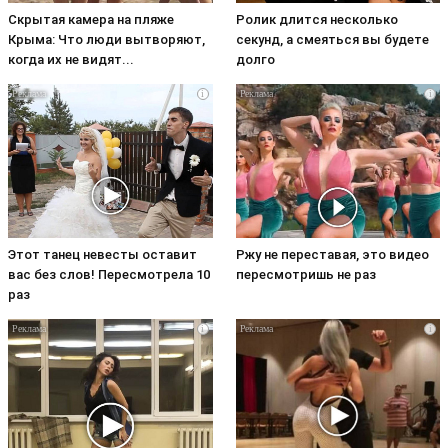
Скрытая камера на пляже
Ролик длится несколько
Крыма: Что люди вытворяют,
секунд, а смеяться вы будете
когда их не видят...
долго
i
i
Этот танец невесты оставит
Ржу не переставая, это видео
вас без слов! Пересмотрела 10
пересмотришь не раз
раз
i
i