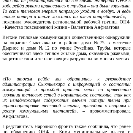
что они не ремонтировались долгое время. Эксперты ОНФ в
ходе рейда руками прикасались к трубам – они были горячими.
То есть тепловая энергия напрямую уходит в воздух. А ведь
такие потери в итоге ложатся на плечи потребителей»
, –
пояснила руководитель региональной рабочей группы ОНФ
«Качество повседневной жизни» Валентина Анфилатова.
Ветхие тепловые коммуникации общественники обнаружили
на окраине Сыктывкара: в районе дома №75 в местечке
Дырнос и дома №12 по улице Ручейная. Трубы, которые
обеспечивают здесь теплом жилые дома, оказались ржавыми,
защитные слои и теплоизоляция разрушены во многих местах.
«По итогам рейда мы обратились к руководству
администрации Сыктывкара с информацией о состоянии
коммуникаций и просьбой принять меры по приведению
изоляции тепловых сетей в нормативное состояние, так как
их ненадлежащее содержание влечет потери тепла при
транспортировке тепловой энергии, приводит к авариям и
росту коммунальных платежей»
, – прокомментировала
Анфилатова.
Представитель Народного фронта также сообщила, что ранее
по обращению ОНФ в Коми муниципальные власти и