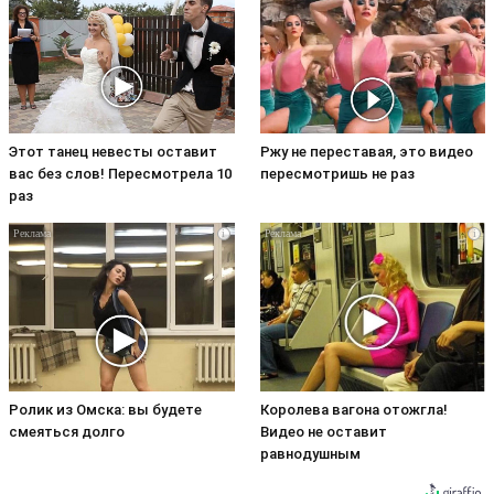
Этот танец невесты оставит
Ржу не переставая, это видео
вас без слов! Пересмотрела 10
пересмотришь не раз
раз
i
i
Ролик из Омска: вы будете
Королева вагона отожгла!
смеяться долго
Видео не оставит
равнодушным