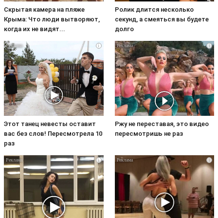
Скрытая камера на пляже
Ролик длится несколько
Крыма: Что люди вытворяют,
секунд, а смеяться вы будете
когда их не видят...
долго
i
i
Этот танец невесты оставит
Ржу не переставая, это видео
вас без слов! Пересмотрела 10
пересмотришь не раз
раз
i
i