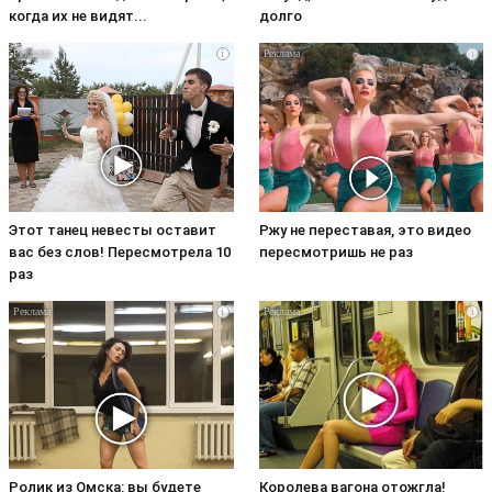
когда их не видят...
долго
i
i
Этот танец невесты оставит
Ржу не переставая, это видео
вас без слов! Пересмотрела 10
пересмотришь не раз
раз
i
i
Ролик из Омска: вы будете
Королева вагона отожгла!