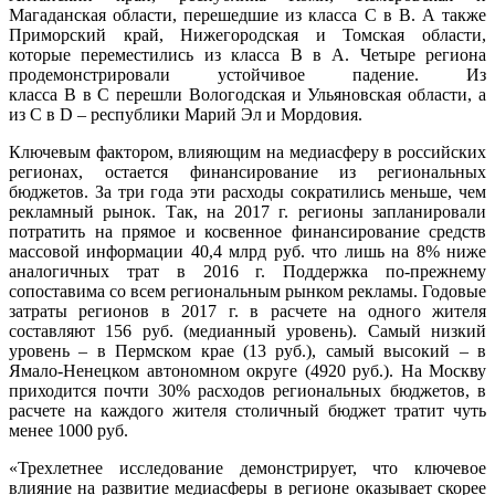
Магаданская области, перешедшие из класса C в B. А также
Приморский край, Нижегородская и Томская области,
которые переместились из класса B в A. Четыре региона
продемонстрировали устойчивое падение. Из
класса B в C перешли Вологодская и Ульяновская области, а
из C в D – республики Марий Эл и Мордовия.
Ключевым фактором, влияющим на медиасферу в российских
регионах, остается финансирование из региональных
бюджетов. За три года эти расходы сократились меньше, чем
рекламный рынок. Так, на 2017 г. регионы запланировали
потратить на прямое и косвенное финансирование средств
массовой информации 40,4 млрд руб. что лишь на 8% ниже
аналогичных трат в 2016 г. Поддержка по-прежнему
сопоставима со всем региональным рынком рекламы. Годовые
затраты регионов в 2017 г. в расчете на одного жителя
составляют 156 руб. (медианный уровень). Самый низкий
уровень – в Пермском крае (13 руб.), самый высокий – в
Ямало-Ненецком автономном округе (4920 руб.). На Москву
приходится почти 30% расходов региональных бюджетов, в
расчете на каждого жителя столичный бюджет тратит чуть
менее 1000 руб.
«Трехлетнее исследование демонстрирует, что ключевое
влияние на развитие медиасферы в регионе оказывает скорее