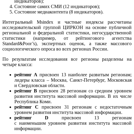
индикаторов);
Состояние самих СМИ (12 индикаторов);
Состояние медиаконтента (8 индикаторов).
Интегральный
Msindex
и частные индексы рассчитаны
исследовательской группой ЦИРКОН на основе публичной
региональной и федеральной статистики, негосударственной
статистики (например, от рейтингового агентства
Standard&Poor’s), экспертных оценок, а также массового
социологического опроса во всех регионах России.
По результатам исследования все регионы разделены на
четыре класса:
рейтинг А
присвоен 13 наиболее развитым регионам;
лидеры класса – Москва, Санкт-Петербург, Московская
и Свердловская области.
рейтинг
B
присвоен 28 регионам со средним уровнем
развития института массовой информации. В их числе
Республика Коми.
рейтинг
C
присвоен 31 регионам с недостаточным
уровнем развития института массовой информации.
рейтинг
D
присвоен 13 регионам
с наименьшим уровнем развития института массовой
информации.