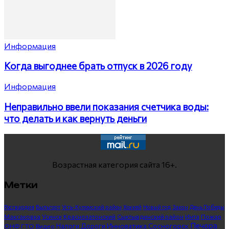
Информация
Когда выгоднее брать отпуск в 2026 году
Информация
Неправильно ввели показания счетчика воды:
что делать и как вернуть деньги
Возрастная категория сайта 16+.
Метки
Росгвардия
Выльгорт
Усть-Куломский район
Хоккей
Новый год
Закон
День Победы
Максаковка
Усинск
Краснозатонский
Сыктывдинский район
Инта
Пожар
Печора
Инноватика
Сосногорск
ГТО
Видео
Налоги
Дороги
ОНФ