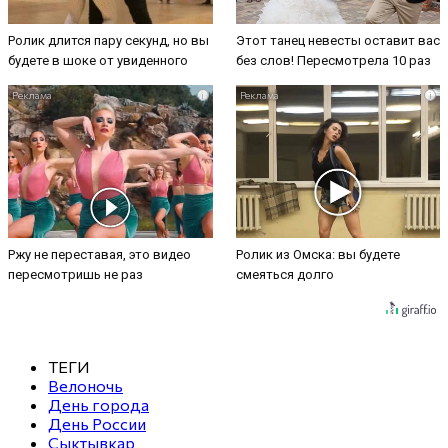
Ролик длится пару секунд, но вы
Этот танец невесты оставит вас
будете в шоке от увиденного
без слов! Пересмотрела 10 раз
i
i
Ржу не переставая, это видео
Ролик из Омска: вы будете
пересмотришь не раз
смеяться долго
ТЕГИ
Велоночь
День города
День России
Сыктывкар