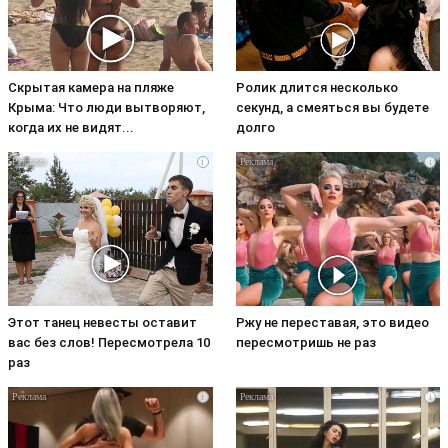
Скрытая камера на пляже
Ролик длится несколько
Крыма: Что люди вытворяют,
секунд, а смеяться вы будете
когда их не видят...
долго
i
i
Этот танец невесты оставит
Ржу не переставая, это видео
вас без слов! Пересмотрела 10
пересмотришь не раз
раз
i
i