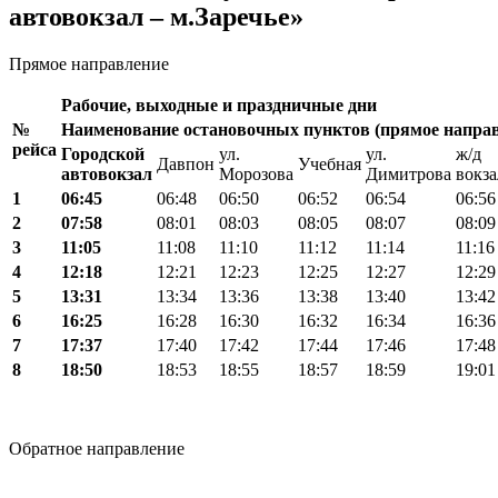
автовокзал – м.Заречье»
Прямое направление
Рабочие, выходные и праздничные дни
№
Наименование остановочных пунктов (прямое направ
рейса
Городской
ул.
ул.
ж/д
Давпон
Учебная
автовокзал
Морозова
Димитрова
вокза
1
06:45
06:48
06:50
06:52
06:54
06:56
2
07:58
08:01
08:03
08:05
08:07
08:09
3
11:05
11:08
11:10
11:12
11:14
11:16
4
12:18
12:21
12:23
12:25
12:27
12:29
5
13:31
13:34
13:36
13:38
13:40
13:42
6
16:25
16:28
16:30
16:32
16:34
16:36
7
17:37
17:40
17:42
17:44
17:46
17:48
8
18:50
18:53
18:55
18:57
18:59
19:01
Обратное направление