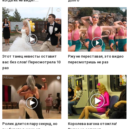
когда их не видят...
долго
i
i
Этот танец невесты оставит
Ржу не переставая, это видео
вас без слов! Пересмотрела 10
пересмотришь не раз
раз
i
i
Ролик длится пару секунд, но
Королева вагона отожгла!