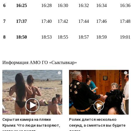
6
16:25
16:28
16:30
16:32
16:34
16:36
7
17:37
17:40
17:42
17:44
17:46
17:48
8
18:50
18:53
18:55
18:57
18:59
19:01
Информация АМО ГО «Сыктывкар»
i
i
Скрытая камера на пляже
Ролик длится несколько
Крыма: Что люди вытворяют,
секунд, а смеяться вы будете