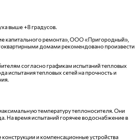
ха выше +8 градусов.
е капитального ремонта», ООО «Пригородный»,
гоквартирными домами рекомендовано произвести
ителям согласно графикам испытаний тепловых
да испытания тепловых сетей на прочность и
ния.
а максимальную температуру теплоносителя. Они
ода. На время испытаний горячее водоснабжение в
е конструкции и компенсационные устройства