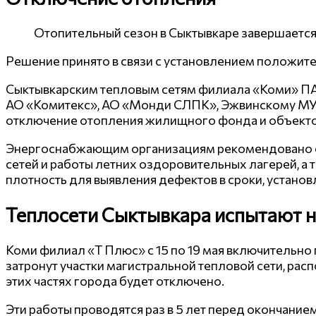
Отопительный сезон в Сыктывкаре завершается 
Решение принято в связи с установлением положит
Сыктывкарским тепловым сетям филиала «Коми» П
АО «Комитекс», АО «Монди СЛПК», Эжвинскому МУ
отключение отопления жилищного фонда и объекто
Энергоснабжающим организациям рекомендовано об
сетей и работы летних оздоровительных лагерей, а 
плотность для выявления дефектов в сроки, устано
Теплосети Сыктывкара испытают 
Коми филиал «Т Плюс» с 15 по 19 мая включительно
затронут участки магистральной тепловой сети, рас
этих частях города будет отключено.
Эти работы проводятся раз в 5 лет перед окончани