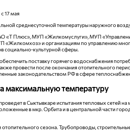
с 17 мая
ельной среднесуточной температуры наружного возду
АО «Т Плюс», МУП «Жилкомуслуги», МУП «Управлени
П «Жилкомхоз» и организациям по управлению мно
в социально-культурной сферы.
еспечить поставку горячего водоснабжения потреб
также провести после окончания отопительного перио
вленные законодательством РФ в сфере теплоснабже
на максимальную температуру
 проведет в Сыктывкаре испытания тепловых сетей н
положенные в мкр. Орбита и в центральной части гор
ем отопительного сезона. Трубопроводы, строительны