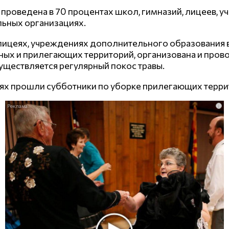
а проведена в 70 процентах школ, гимназий, лицеев,
льных организациях.
 лицеях, учреждениях дополнительного образования 
ых и прилегающих территорий, организована и прово
уществляется регулярный покос травы.
иях прошли субботники по уборке прилегающих терри
i