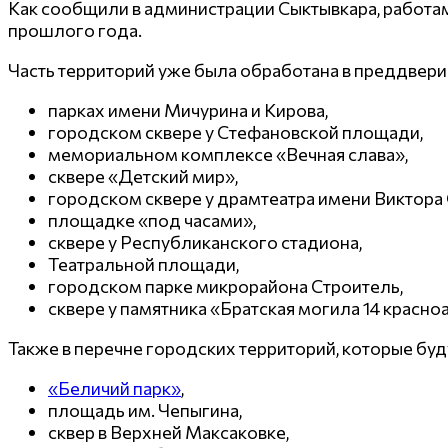
Как сообщили в администрации Сыктывкара, работами
прошлого года.
Часть территорий уже была обработана в преддвери
парках имени Мичурина и Кирова,
городском сквере у Стефановской площади,
мемориальном комплексе «Вечная слава»,
сквере «Детский мир»,
городском сквере у драмтеатра имени Виктора 
площадке «под часами»,
сквере у Республиканского стадиона,
Театральной площади,
городском парке микрорайона Строитель,
сквере у памятника «Братская могила 14 красн
Также в перечне городских территорий, которые б
«Беличий парк»
,
площадь им. Чепыгина,
сквер в Верхней Максаковке,