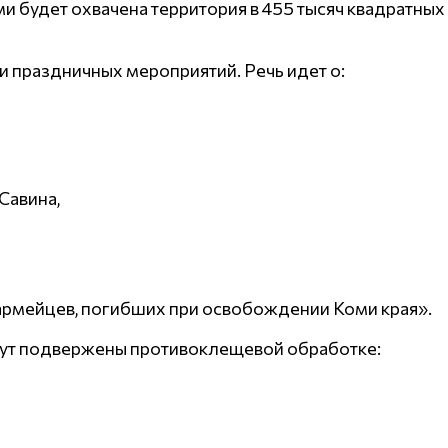
 будет охвачена территория в 455 тысяч квадратных 
и праздничных мероприятий. Речь идет о:
Савина,
оармейцев, погибших при освобождении Коми края».
удут подвержены противоклещевой обработке: