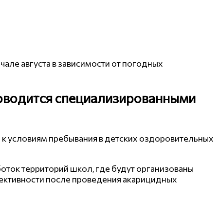
ачале августа в зависимости от погодных
оводится специализированными
к условиям пребывания в детских оздоровительных
оток территорий школ, где будут организованы
ективности после проведения акарицидных