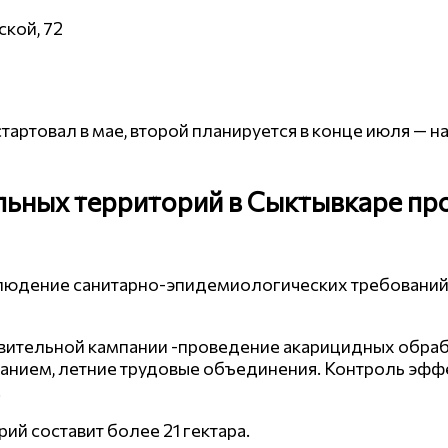
ской, 72
стартовал в мае, второй планируется в конце июля — н
ьных территорий в Сыктывкаре пр
людение санитарно-эпидемиологических требований 
вительной кампании -проведение акарицидных обраб
анием, летние трудовые объединения. Контроль эфф
.
й составит более 21 гектара.