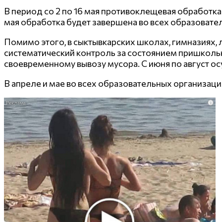
В период со 2 по 16 мая противоклещевая обработк
мая обработка будет завершена во всех образовате
Помимо этого, в сыктывкарских школах, гимназиях,
систематический контроль за состоянием пришкольн
своевременному вывозу мусора. С июня по август ос
В апреле и мае во всех образовательных организац
i