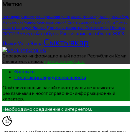
Метки
Росгвардия
Выльгорт
Усть-Куломский район
Хоккей
Новый год
Закон
День Победы
Максаковка
Усинск
Краснозатонский
Сыктывдинский район
Инта
Пожар
Печора
Инноватика
Сосногорск
ГТО
Видео
Налоги
Дороги
ОНФ
ЖКХ
Автобусы
Расписание автобусов
ФССП
Воркута
Сыктывкар
Лыжи
Ухта
Эжва
Справочно-информационный портал Республики Коми
Свяжитесь с нами:
gazeta.komi@ya.ru
Контакты
Политика конфиденциальности
Опубликованные на сайте материалы не являются
рекламными и носят справочно-информационный
характер.
Необходимо соединение с интернетом.
Для правильной работы сайт может использовать сервисы веб-аналитики,