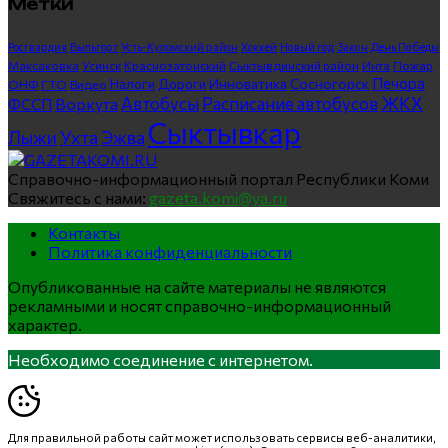
Метки
Росгвардия
Выльгорт
Усть-Куломский район
Хоккей
Новый год
Закон
День Победы
Максаковка
Усинск
Краснозатонский
Сыктывдинский район
Инта
Пожар
Печора
Инноватика
Сосногорск
ГТО
Видео
Налоги
Дороги
ОНФ
ЖКХ
Автобусы
Расписание автобусов
ФССП
Воркута
Сыктывкар
Лыжи
Ухта
Эжва
Справочно-информационный портал Республики Коми
Свяжитесь с нами:
gazeta.komi@ya.ru
Контакты
Политика конфиденциальности
Опубликованные на сайте материалы не являются
рекламными и носят справочно-информационный
характер.
Необходимо соединение с интернетом.
Для правильной работы сайт может использовать сервисы веб-аналитики,