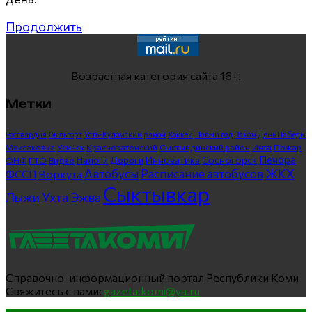
Продолжить
Возрастная категория сайта 16+.
Метки
Росгвардия
Выльгорт
Усть-Куломский район
Хоккей
Новый год
Закон
День Победы
Максаковка
Усинск
Краснозатонский
Сыктывдинский район
Инта
Пожар
Печора
Инноватика
Сосногорск
ГТО
Видео
Налоги
Дороги
ОНФ
ЖКХ
Автобусы
Расписание автобусов
ФССП
Воркута
Сыктывкар
Лыжи
Ухта
Эжва
Справочно-информационный портал Республики Коми
Свяжитесь с нами:
gazeta.komi@ya.ru