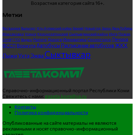
Возрастная категория сайта 16+.
Метки
Росгвардия
Выльгорт
Усть-Куломский район
Хоккей
Новый год
Закон
День Победы
Максаковка
Усинск
Краснозатонский
Сыктывдинский район
Инта
Пожар
Печора
Инноватика
Сосногорск
ГТО
Видео
Налоги
Дороги
ОНФ
ЖКХ
Автобусы
Расписание автобусов
ФССП
Воркута
Сыктывкар
Лыжи
Ухта
Эжва
Справочно-информационный портал Республики Коми
Свяжитесь с нами:
gazeta.komi@ya.ru
Контакты
Политика конфиденциальности
Опубликованные на сайте материалы не являются
рекламными и носят справочно-информационный
характер.